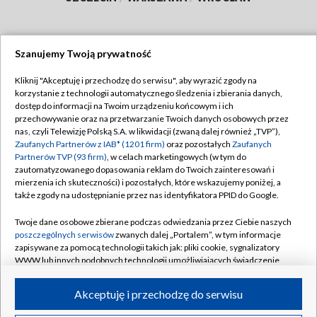
Szanujemy Twoją prywatność
Dołącz do nas:
Kliknij "Akceptuję i przechodzę do serwisu", aby wyrazić zgody na
korzystanie z technologii automatycznego śledzenia i zbierania danych,
TVP
dostęp do informacji na Twoim urządzeniu końcowym i ich
Abonament TVP
przechowywanie oraz na przetwarzanie Twoich danych osobowych przez
Regulamin TVP
nas, czyli Telewizję Polską S.A. w likwidacji (zwaną dalej również „TVP”),
Emisja w TVP
Polityka prywatności
Zaufanych Partnerów z IAB* (1201 firm)
oraz pozostałych
Zaufanych
Partnerów TVP (93 firm)
, w celach marketingowych (w tym do
Centrum informacji TVP
Moje zgody
zautomatyzowanego dopasowania reklam do Twoich zainteresowań i
mierzenia ich skuteczności) i pozostałych, które wskazujemy poniżej, a
Naziemna Telewizja Cyfrowa
Pomoc
także zgody na udostępnianie przez nas identyfikatora PPID do Google.
Sklep TVP
Biuro reklamy
Twoje dane osobowe zbierane podczas odwiedzania przez Ciebie naszych
Rada Programowa
Kontakt
poszczególnych serwisów
zwanych dalej „Portalem”, w tym informacje
zapisywane za pomocą technologii takich jak: pliki cookie, sygnalizatory
System NOS
WWW lub innych podobnych technologii umożliwiających świadczenie
dopasowanych i bezpiecznych usług, personalizację treści oraz reklam,
Informacje o nadawcy
Kanały
udostępnianie funkcji mediów społecznościowych oraz analizowanie
Akceptuję i przechodzę do serwisu
ruchu w Internecie.
Program dla prasy
©2026 Telewizja Polska S.A. w likwidacji