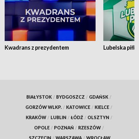
Kwadrans z prezydentem
Lubelska piłk
BIAŁYSTOK
/
BYDGOSZCZ
/
GDAŃSK
/
GORZÓW WLKP.
/
KATOWICE
/
KIELCE
/
KRAKÓW
/
LUBLIN
/
ŁÓDŹ
/
OLSZTYN
/
OPOLE
/
POZNAŃ
/
RZESZÓW
/
SZCZECIN
/
WARSZAWA
/
WROCŁAW