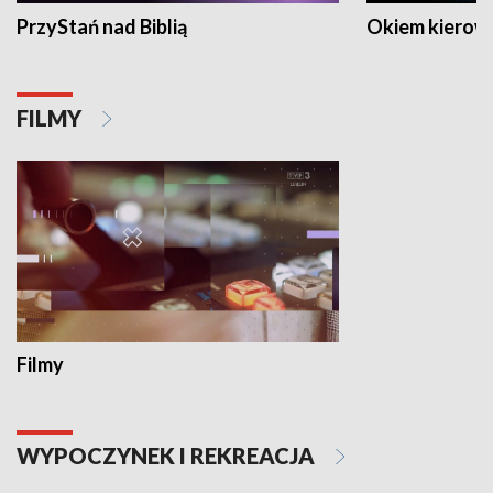
PrzyStań nad Biblią
Okiem kierow
FILMY
Filmy
WYPOCZYNEK I REKREACJA