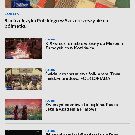
LUBLIN
Stolica Języka Polskiego w Szczebrzeszynie na
półmetku
LUBLIN
XIX-wieczne meble wróciły do Muzeum
Zamoyskich w Kozłówce
LUBLIN
Świdnik rozbrzmiewa folklorem. Trwa
międzynarodowa FOLKLORIADA
LUBLIN
Zwierzyniec znów stolicą kina. Rusza
Letnia Akademia Filmowa
LUBLIN
"Nieposkromienie" na festiwalu Dwa