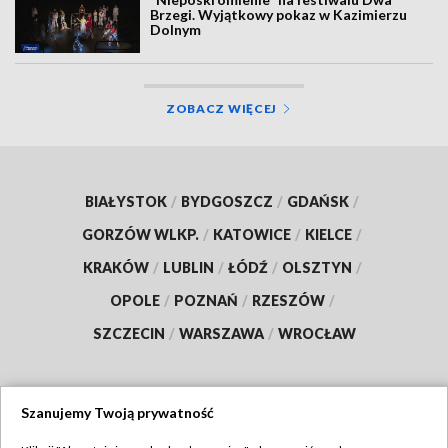
Brzegi. Wyjątkowy pokaz w Kazimierzu
Dolnym
ZOBACZ WIĘCEJ
BIAŁYSTOK
/
BYDGOSZCZ
/
GDAŃSK
/
GORZÓW WLKP.
/
KATOWICE
/
KIELCE
/
KRAKÓW
/
LUBLIN
/
ŁÓDŹ
/
OLSZTYN
/
OPOLE
/
POZNAŃ
/
RZESZÓW
/
SZCZECIN
/
WARSZAWA
/
WROCŁAW
Szanujemy Twoją prywatność
Dołącz do nas: