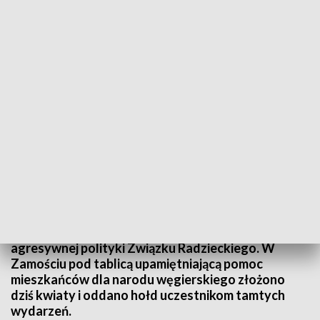
Obchody rocznicy powstania węgierskiego
Mija 63 lata od rozpoczęcia antykomunistycznego
powstania na Węgrzech. 23 października 1956 roku
Węgrzy, chcąc wyzwolić się spod sowieckiej w
interesy państwa zebrali się pod pomnikiem gen.
Józefa Bema, by wyrazić swój sprzeciw wobec
agresywnej polityki Związku Radzieckiego. W
Zamościu pod tablicą upamiętniającą pomoc
mieszkańców dla narodu węgierskiego złożono
dziś kwiaty i oddano hołd uczestnikom tamtych
wydarzeń.