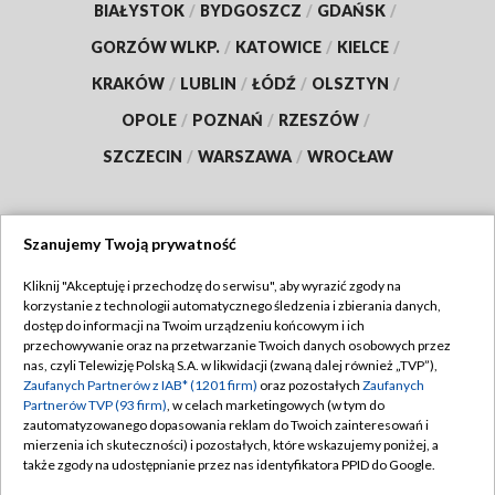
BIAŁYSTOK
/
BYDGOSZCZ
/
GDAŃSK
/
GORZÓW WLKP.
/
KATOWICE
/
KIELCE
/
KRAKÓW
/
LUBLIN
/
ŁÓDŹ
/
OLSZTYN
/
OPOLE
/
POZNAŃ
/
RZESZÓW
/
SZCZECIN
/
WARSZAWA
/
WROCŁAW
Szanujemy Twoją prywatność
Dołącz do nas:
Kliknij "Akceptuję i przechodzę do serwisu", aby wyrazić zgody na
korzystanie z technologii automatycznego śledzenia i zbierania danych,
TVP
dostęp do informacji na Twoim urządzeniu końcowym i ich
Abonament TVP
przechowywanie oraz na przetwarzanie Twoich danych osobowych przez
Regulamin TVP
nas, czyli Telewizję Polską S.A. w likwidacji (zwaną dalej również „TVP”),
Emisja w TVP
Polityka prywatności
Zaufanych Partnerów z IAB* (1201 firm)
oraz pozostałych
Zaufanych
Partnerów TVP (93 firm)
, w celach marketingowych (w tym do
Centrum informacji TVP
Moje zgody
zautomatyzowanego dopasowania reklam do Twoich zainteresowań i
mierzenia ich skuteczności) i pozostałych, które wskazujemy poniżej, a
Naziemna Telewizja Cyfrowa
Pomoc
także zgody na udostępnianie przez nas identyfikatora PPID do Google.
Sklep TVP
Biuro reklamy