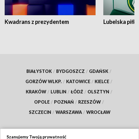
Kwadrans z prezydentem
Lubelska piłk
BIAŁYSTOK
/
BYDGOSZCZ
/
GDAŃSK
/
GORZÓW WLKP.
/
KATOWICE
/
KIELCE
/
KRAKÓW
/
LUBLIN
/
ŁÓDŹ
/
OLSZTYN
/
OPOLE
/
POZNAŃ
/
RZESZÓW
/
SZCZECIN
/
WARSZAWA
/
WROCŁAW
Szanujemy Twoją prywatność