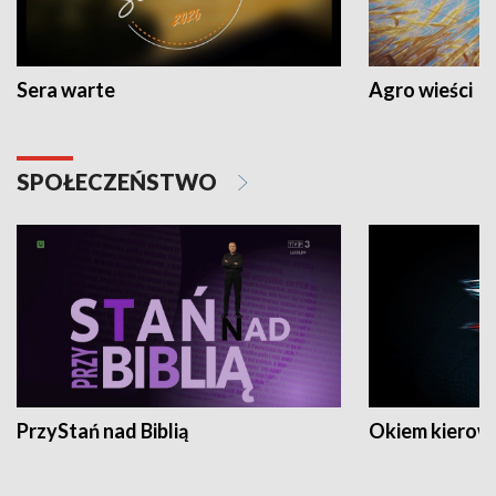
Sera warte
Agro wieści
SPOŁECZEŃSTWO
PrzyStań nad Biblią
Okiem kierow