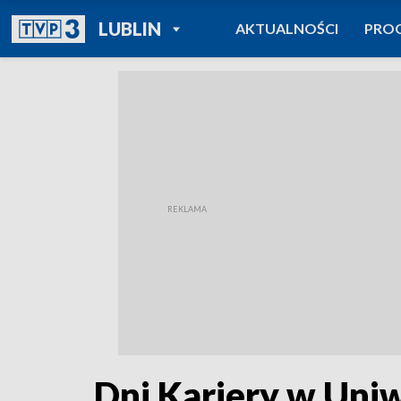
POWRÓT DO
LUBLIN
AKTUALNOŚCI
PRO
TVP REGIONY
Dni Kariery w Uni