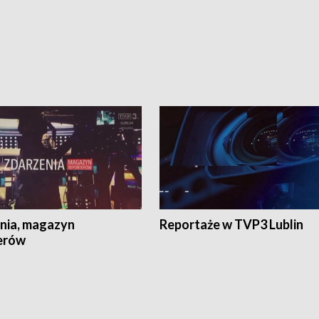
nia, magazyn
Reportaże w TVP3 Lublin
erów