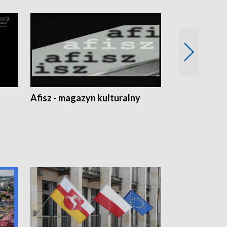
Afisz - magazyn kulturalny
Zobacz, co s