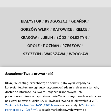
BIAŁYSTOK
/
BYDGOSZCZ
/
GDAŃSK
/
GORZÓW WLKP.
/
KATOWICE
/
KIELCE
/
KRAKÓW
/
LUBLIN
/
ŁÓDŹ
/
OLSZTYN
/
OPOLE
/
POZNAŃ
/
RZESZÓW
/
SZCZECIN
/
WARSZAWA
/
WROCŁAW
Szanujemy Twoją prywatność
Dołącz do nas:
Kliknij "Akceptuję i przechodzę do serwisu", aby wyrazić zgody na
korzystanie z technologii automatycznego śledzenia i zbierania danych,
TVP
dostęp do informacji na Twoim urządzeniu końcowym i ich
Abonament TVP
przechowywanie oraz na przetwarzanie Twoich danych osobowych przez
Regulamin TVP
nas, czyli Telewizję Polską S.A. w likwidacji (zwaną dalej również „TVP”),
Emisja w TVP
Polityka prywatności
Zaufanych Partnerów z IAB* (1201 firm)
oraz pozostałych
Zaufanych
Partnerów TVP (93 firm)
, w celach marketingowych (w tym do