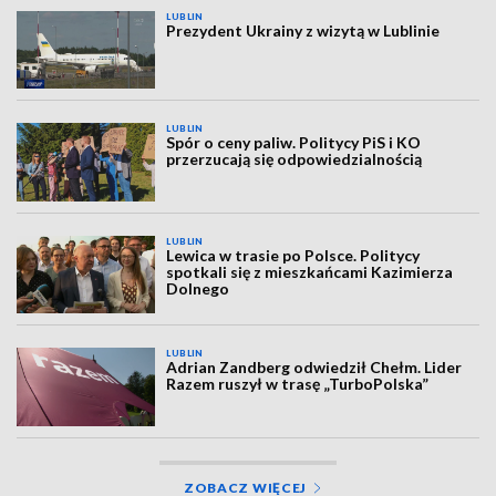
LUBLIN
Prezydent Ukrainy z wizytą w Lublinie
LUBLIN
Spór o ceny paliw. Politycy PiS i KO
przerzucają się odpowiedzialnością
LUBLIN
Lewica w trasie po Polsce. Politycy
spotkali się z mieszkańcami Kazimierza
Dolnego
LUBLIN
Adrian Zandberg odwiedził Chełm. Lider
Razem ruszył w trasę „TurboPolska”
ZOBACZ WIĘCEJ