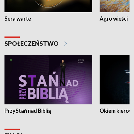
Sera warte
Agro wieści
SPOŁECZEŃSTWO
PrzyStań nad Biblią
Okiem kierow