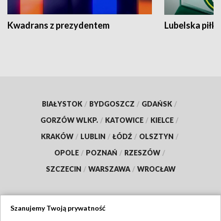
Kwadrans z prezydentem
Lubelska piłk
BIAŁYSTOK
/
BYDGOSZCZ
/
GDAŃSK
/
GORZÓW WLKP.
/
KATOWICE
/
KIELCE
/
KRAKÓW
/
LUBLIN
/
ŁÓDŹ
/
OLSZTYN
/
OPOLE
/
POZNAŃ
/
RZESZÓW
/
SZCZECIN
/
WARSZAWA
/
WROCŁAW
Szanujemy Twoją prywatność
Dołącz do nas: