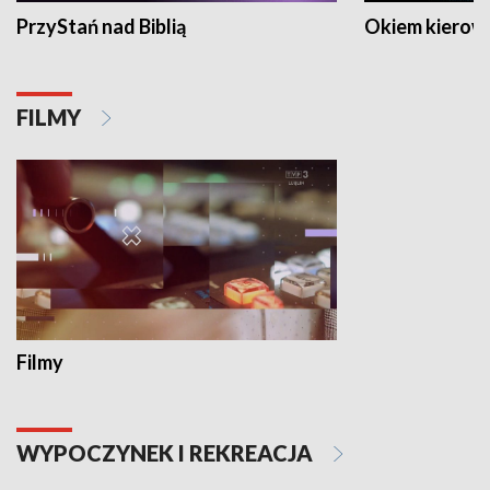
PrzyStań nad Biblią
Okiem kierow
FILMY
Filmy
WYPOCZYNEK I REKREACJA