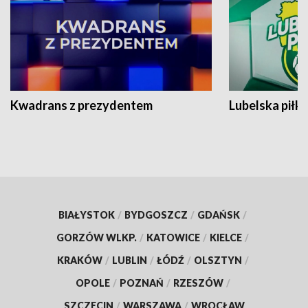
Kwadrans z prezydentem
Lubelska piłk
BIAŁYSTOK
/
BYDGOSZCZ
/
GDAŃSK
/
GORZÓW WLKP.
/
KATOWICE
/
KIELCE
/
KRAKÓW
/
LUBLIN
/
ŁÓDŹ
/
OLSZTYN
/
OPOLE
/
POZNAŃ
/
RZESZÓW
/
SZCZECIN
/
WARSZAWA
/
WROCŁAW