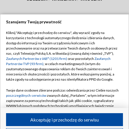
Szanujemy Twoją prywatność
Dołącz do nas:
Kliknij "Akceptuję i przechodzę do serwisu", aby wyrazić zgody na
korzystanie z technologii automatycznego śledzenia i zbierania danych,
TVP
dostęp do informacji na Twoim urządzeniu końcowym i ich
Abonament TVP
przechowywanie oraz na przetwarzanie Twoich danych osobowych przez
Regulamin TVP
nas, czyli Telewizję Polską S.A. w likwidacji (zwaną dalej również „TVP”),
Emisja w TVP
Polityka prywatności
Zaufanych Partnerów z IAB* (1201 firm)
oraz pozostałych
Zaufanych
Partnerów TVP (93 firm)
, w celach marketingowych (w tym do
Centrum informacji TVP
Moje zgody
zautomatyzowanego dopasowania reklam do Twoich zainteresowań i
mierzenia ich skuteczności) i pozostałych, które wskazujemy poniżej, a
Naziemna Telewizja Cyfrowa
Pomoc
także zgody na udostępnianie przez nas identyfikatora PPID do Google.
Sklep TVP
Biuro reklamy
Twoje dane osobowe zbierane podczas odwiedzania przez Ciebie naszych
Rada Programowa
Kontakt
poszczególnych serwisów
zwanych dalej „Portalem”, w tym informacje
zapisywane za pomocą technologii takich jak: pliki cookie, sygnalizatory
System NOS
WWW lub innych podobnych technologii umożliwiających świadczenie
dopasowanych i bezpiecznych usług, personalizację treści oraz reklam,
Informacje o nadawcy
Kanały
udostępnianie funkcji mediów społecznościowych oraz analizowanie
Akceptuję i przechodzę do serwisu
ruchu w Internecie.
Program dla prasy
©2026 Telewizja Polska S.A. w likwidacji