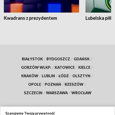
Kwadrans z prezydentem
Lubelska piłk
BIAŁYSTOK
/
BYDGOSZCZ
/
GDAŃSK
/
GORZÓW WLKP.
/
KATOWICE
/
KIELCE
/
KRAKÓW
/
LUBLIN
/
ŁÓDŹ
/
OLSZTYN
/
OPOLE
/
POZNAŃ
/
RZESZÓW
/
SZCZECIN
/
WARSZAWA
/
WROCŁAW
Szanujemy Twoją prywatność