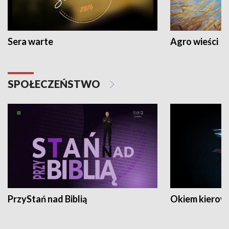
Sera warte
Agro wieści
SPOŁECZEŃSTWO
PrzyStań nad Biblią
Okiem kierow