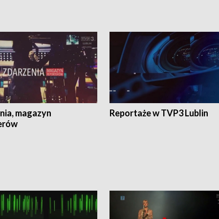
nia, magazyn
Reportaże w TVP3 Lublin
erów