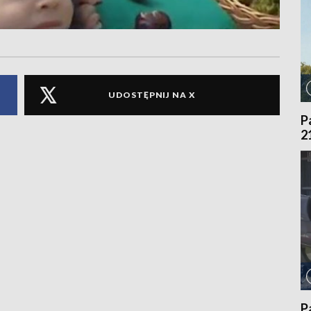
UDOSTĘPNIJ NA X
P
2
P