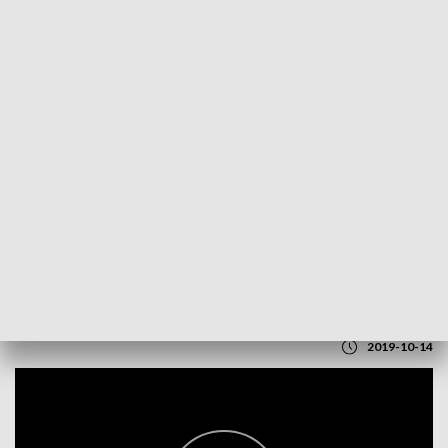
POWRÓT DO
LUBLIN
TVP REGIONY
Rozpoczął się tydzień mediacji
2019-10-14