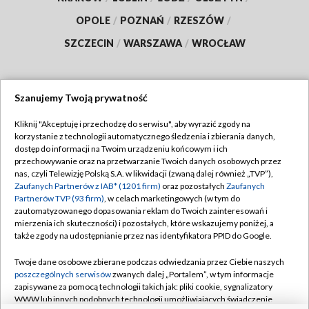
OPOLE
/
POZNAŃ
/
RZESZÓW
/
SZCZECIN
/
WARSZAWA
/
WROCŁAW
Szanujemy Twoją prywatność
Dołącz do nas:
Kliknij "Akceptuję i przechodzę do serwisu", aby wyrazić zgody na
korzystanie z technologii automatycznego śledzenia i zbierania danych,
TVP
dostęp do informacji na Twoim urządzeniu końcowym i ich
Abonament TVP
przechowywanie oraz na przetwarzanie Twoich danych osobowych przez
Regulamin TVP
nas, czyli Telewizję Polską S.A. w likwidacji (zwaną dalej również „TVP”),
Emisja w TVP
Polityka prywatności
Zaufanych Partnerów z IAB* (1201 firm)
oraz pozostałych
Zaufanych
Partnerów TVP (93 firm)
, w celach marketingowych (w tym do
Centrum informacji TVP
Moje zgody
zautomatyzowanego dopasowania reklam do Twoich zainteresowań i
mierzenia ich skuteczności) i pozostałych, które wskazujemy poniżej, a
Naziemna Telewizja Cyfrowa
Pomoc
także zgody na udostępnianie przez nas identyfikatora PPID do Google.
Sklep TVP
Biuro reklamy
Twoje dane osobowe zbierane podczas odwiedzania przez Ciebie naszych
Rada Programowa
Kontakt
poszczególnych serwisów
zwanych dalej „Portalem”, w tym informacje
zapisywane za pomocą technologii takich jak: pliki cookie, sygnalizatory
System NOS
WWW lub innych podobnych technologii umożliwiających świadczenie