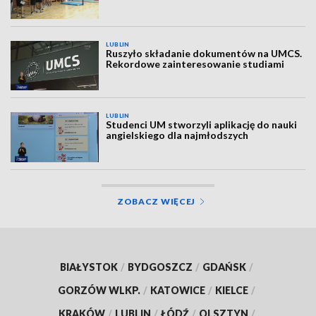
LUBLIN
Ruszyło składanie dokumentów na UMCS.
Rekordowe zainteresowanie studiami
LUBLIN
Studenci UM stworzyli aplikację do nauki
angielskiego dla najmłodszych
ZOBACZ WIĘCEJ
BIAŁYSTOK
/
BYDGOSZCZ
/
GDAŃSK
/
GORZÓW WLKP.
/
KATOWICE
/
KIELCE
/
KRAKÓW
/
LUBLIN
/
ŁÓDŹ
/
OLSZTYN
/