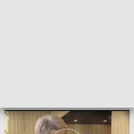
POWRÓT DO
LUBLIN
TVP REGIONY
Dzień Nauczyciela
2019-10-14