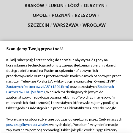
KRAKÓW
/
LUBLIN
/
ŁÓDŹ
/
OLSZTYN
/
OPOLE
/
POZNAŃ
/
RZESZÓW
/
SZCZECIN
/
WARSZAWA
/
WROCŁAW
Szanujemy Twoją prywatność
Dołącz do nas:
Kliknij "Akceptuję i przechodzę do serwisu", aby wyrazić zgody na
korzystanie z technologii automatycznego śledzenia i zbierania danych,
TVP
dostęp do informacji na Twoim urządzeniu końcowym i ich
Abonament TVP
przechowywanie oraz na przetwarzanie Twoich danych osobowych przez
Regulamin TVP
nas, czyli Telewizję Polską S.A. w likwidacji (zwaną dalej również „TVP”),
Emisja w TVP
Polityka prywatności
Zaufanych Partnerów z IAB* (1201 firm)
oraz pozostałych
Zaufanych
Partnerów TVP (93 firm)
, w celach marketingowych (w tym do
Centrum informacji TVP
Moje zgody
zautomatyzowanego dopasowania reklam do Twoich zainteresowań i
mierzenia ich skuteczności) i pozostałych, które wskazujemy poniżej, a
Naziemna Telewizja Cyfrowa
Pomoc
także zgody na udostępnianie przez nas identyfikatora PPID do Google.
Sklep TVP
Biuro reklamy
Twoje dane osobowe zbierane podczas odwiedzania przez Ciebie naszych
Rada Programowa
Kontakt
poszczególnych serwisów
zwanych dalej „Portalem”, w tym informacje
zapisywane za pomocą technologii takich jak: pliki cookie, sygnalizatory