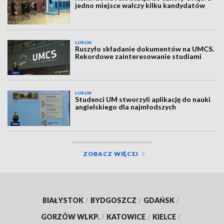
jedno miejsce walczy kilku kandydatów
LUBLIN
Ruszyło składanie dokumentów na UMCS.
Rekordowe zainteresowanie studiami
LUBLIN
Studenci UM stworzyli aplikację do nauki
angielskiego dla najmłodszych
ZOBACZ WIĘCEJ
BIAŁYSTOK
/
BYDGOSZCZ
/
GDAŃSK
/
GORZÓW WLKP.
/
KATOWICE
/
KIELCE
/