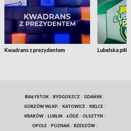
Kwadrans z prezydentem
Lubelska piłk
BIAŁYSTOK
/
BYDGOSZCZ
/
GDAŃSK
/
GORZÓW WLKP.
/
KATOWICE
/
KIELCE
/
KRAKÓW
/
LUBLIN
/
ŁÓDŹ
/
OLSZTYN
/
OPOLE
/
POZNAŃ
/
RZESZÓW
/