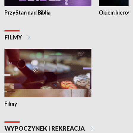
PrzyStań nad Biblią
Okiem kierow
FILMY
Filmy
WYPOCZYNEK I REKREACJA