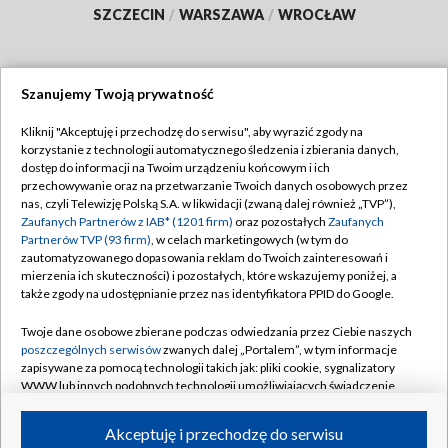
SZCZECIN
/
WARSZAWA
/
WROCŁAW
Szanujemy Twoją prywatność
Dołącz do nas:
Kliknij "Akceptuję i przechodzę do serwisu", aby wyrazić zgody na
korzystanie z technologii automatycznego śledzenia i zbierania danych,
TVP
dostęp do informacji na Twoim urządzeniu końcowym i ich
Abonament TVP
przechowywanie oraz na przetwarzanie Twoich danych osobowych przez
Regulamin TVP
nas, czyli Telewizję Polską S.A. w likwidacji (zwaną dalej również „TVP”),
Emisja w TVP
Polityka prywatności
Zaufanych Partnerów z IAB* (1201 firm)
oraz pozostałych
Zaufanych
Partnerów TVP (93 firm)
, w celach marketingowych (w tym do
Centrum informacji TVP
Moje zgody
zautomatyzowanego dopasowania reklam do Twoich zainteresowań i
mierzenia ich skuteczności) i pozostałych, które wskazujemy poniżej, a
Naziemna Telewizja Cyfrowa
Pomoc
także zgody na udostępnianie przez nas identyfikatora PPID do Google.
Sklep TVP
Biuro reklamy
Twoje dane osobowe zbierane podczas odwiedzania przez Ciebie naszych
Rada Programowa
Kontakt
poszczególnych serwisów
zwanych dalej „Portalem”, w tym informacje
zapisywane za pomocą technologii takich jak: pliki cookie, sygnalizatory
System NOS
WWW lub innych podobnych technologii umożliwiających świadczenie
dopasowanych i bezpiecznych usług, personalizację treści oraz reklam,
Informacje o nadawcy
Kanały
udostępnianie funkcji mediów społecznościowych oraz analizowanie
Akceptuję i przechodzę do serwisu
ruchu w Internecie.
Program dla prasy