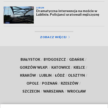
LUBLIN
Dramatyczna interwencja na moście w
Lublinie. Policjanci uratowali mężczyznę
ZOBACZ WIĘCEJ
BIAŁYSTOK
/
BYDGOSZCZ
/
GDAŃSK
/
GORZÓW WLKP.
/
KATOWICE
/
KIELCE
/
KRAKÓW
/
LUBLIN
/
ŁÓDŹ
/
OLSZTYN
/
OPOLE
/
POZNAŃ
/
RZESZÓW
/
SZCZECIN
/
WARSZAWA
/
WROCŁAW