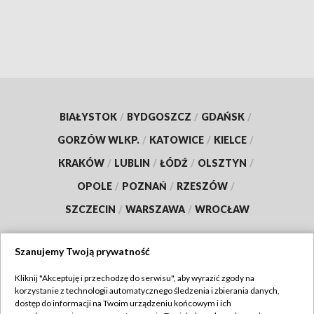
BIAŁYSTOK
/
BYDGOSZCZ
/
GDAŃSK
/
GORZÓW WLKP.
/
KATOWICE
/
KIELCE
/
KRAKÓW
/
LUBLIN
/
ŁÓDŹ
/
OLSZTYN
/
OPOLE
/
POZNAŃ
/
RZESZÓW
/
SZCZECIN
/
WARSZAWA
/
WROCŁAW
Szanujemy Twoją prywatność
Dołącz do nas:
Kliknij "Akceptuję i przechodzę do serwisu", aby wyrazić zgody na
korzystanie z technologii automatycznego śledzenia i zbierania danych,
dostęp do informacji na Twoim urządzeniu końcowym i ich
TVP