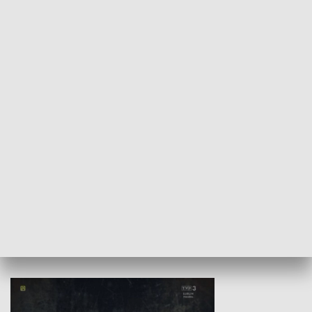
GOSPODARKA
Wojewódzki Urząd Pracy –
Badź bezpiecz
Fundusze Europejskie dla
Lubelskiego
HISTORIA