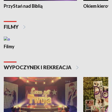
PrzyStań nad Biblią
Okiem kierow
FILMY
Filmy
WYPOCZYNEK I REKREACJA