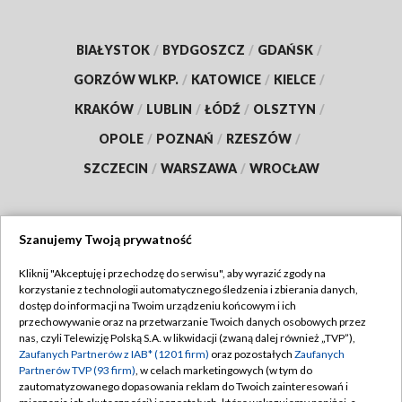
BIAŁYSTOK
/
BYDGOSZCZ
/
GDAŃSK
/
GORZÓW WLKP.
/
KATOWICE
/
KIELCE
/
KRAKÓW
/
LUBLIN
/
ŁÓDŹ
/
OLSZTYN
/
OPOLE
/
POZNAŃ
/
RZESZÓW
/
SZCZECIN
/
WARSZAWA
/
WROCŁAW
Szanujemy Twoją prywatność
Dołącz do nas:
Kliknij "Akceptuję i przechodzę do serwisu", aby wyrazić zgody na
korzystanie z technologii automatycznego śledzenia i zbierania danych,
TVP
dostęp do informacji na Twoim urządzeniu końcowym i ich
Abonament TVP
przechowywanie oraz na przetwarzanie Twoich danych osobowych przez
Regulamin TVP
nas, czyli Telewizję Polską S.A. w likwidacji (zwaną dalej również „TVP”),
Emisja w TVP
Polityka prywatności
Zaufanych Partnerów z IAB* (1201 firm)
oraz pozostałych
Zaufanych
Partnerów TVP (93 firm)
, w celach marketingowych (w tym do
Centrum informacji TVP
Moje zgody
zautomatyzowanego dopasowania reklam do Twoich zainteresowań i