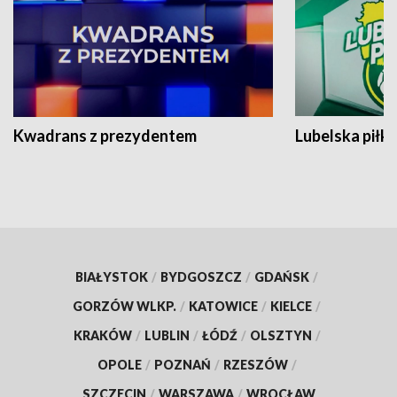
Kwadrans z prezydentem
Lubelska piłk
BIAŁYSTOK
/
BYDGOSZCZ
/
GDAŃSK
/
GORZÓW WLKP.
/
KATOWICE
/
KIELCE
/
KRAKÓW
/
LUBLIN
/
ŁÓDŹ
/
OLSZTYN
/
OPOLE
/
POZNAŃ
/
RZESZÓW
/
SZCZECIN
/
WARSZAWA
/
WROCŁAW