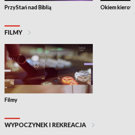
PrzyStań nad Biblią
Okiem kierow
FILMY
Filmy
WYPOCZYNEK I REKREACJA