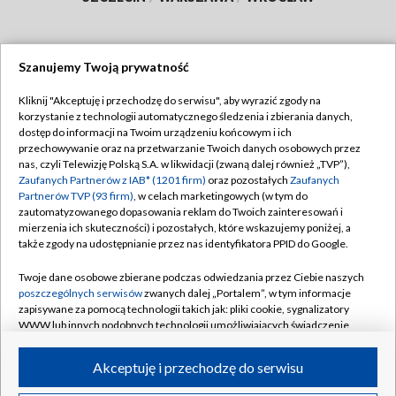
Szanujemy Twoją prywatność
Dołącz do nas:
Kliknij "Akceptuję i przechodzę do serwisu", aby wyrazić zgody na
korzystanie z technologii automatycznego śledzenia i zbierania danych,
TVP
dostęp do informacji na Twoim urządzeniu końcowym i ich
Abonament TVP
przechowywanie oraz na przetwarzanie Twoich danych osobowych przez
Regulamin TVP
nas, czyli Telewizję Polską S.A. w likwidacji (zwaną dalej również „TVP”),
Emisja w TVP
Polityka prywatności
Zaufanych Partnerów z IAB* (1201 firm)
oraz pozostałych
Zaufanych
Partnerów TVP (93 firm)
, w celach marketingowych (w tym do
Centrum informacji TVP
Moje zgody
zautomatyzowanego dopasowania reklam do Twoich zainteresowań i
mierzenia ich skuteczności) i pozostałych, które wskazujemy poniżej, a
Naziemna Telewizja Cyfrowa
Pomoc
także zgody na udostępnianie przez nas identyfikatora PPID do Google.
Sklep TVP
Biuro reklamy
Twoje dane osobowe zbierane podczas odwiedzania przez Ciebie naszych
Rada Programowa
Kontakt
poszczególnych serwisów
zwanych dalej „Portalem”, w tym informacje
zapisywane za pomocą technologii takich jak: pliki cookie, sygnalizatory
System NOS
WWW lub innych podobnych technologii umożliwiających świadczenie
dopasowanych i bezpiecznych usług, personalizację treści oraz reklam,
Informacje o nadawcy
Kanały
udostępnianie funkcji mediów społecznościowych oraz analizowanie
Akceptuję i przechodzę do serwisu
ruchu w Internecie.
Program dla prasy
©2026 Telewizja Polska S.A. w likwidacji