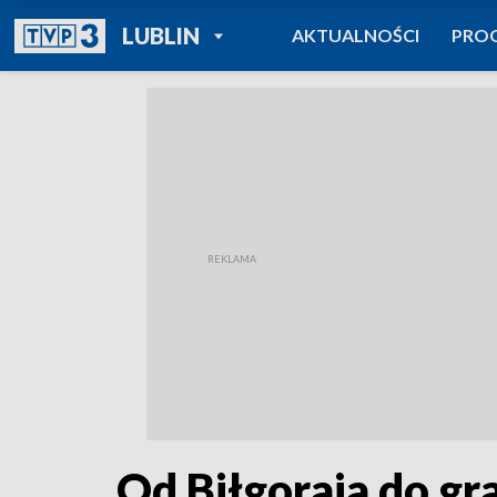
POWRÓT DO
LUBLIN
AKTUALNOŚCI
PRO
TVP REGIONY
Od Biłgoraja do gr