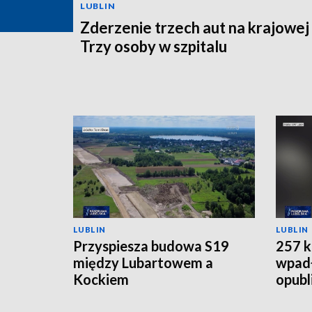
LUBLIN
Zderzenie trzech aut na krajowej
Trzy osoby w szpitalu
LUBLIN
LUBLIN
Przyspiesza budowa S19
257 k
między Lubartowem a
wpadł
Kockiem
opubl