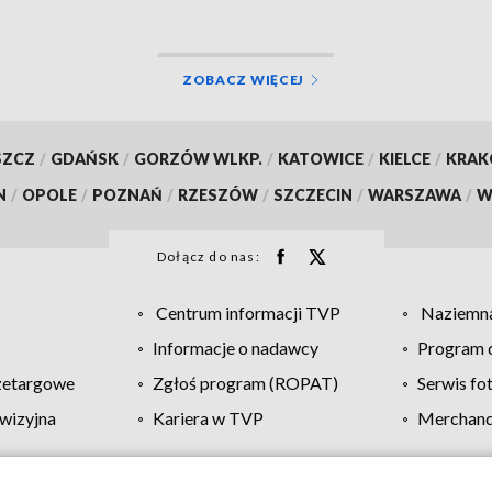
ZOBACZ WIĘCEJ
SZCZ
/
GDAŃSK
/
GORZÓW WLKP.
/
KATOWICE
/
KIELCE
/
KRA
N
/
OPOLE
/
POZNAŃ
/
RZESZÓW
/
SZCZECIN
/
WARSZAWA
/
W
Dołącz do nas:
Centrum informacji TVP
Naziemna
Informacje o nadawcy
Program d
zetargowe
Zgłoś program (ROPAT)
Serwis fo
wizyjna
Kariera w TVP
Merchandi