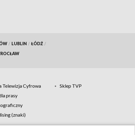
KÓW
/
LUBLIN
/
ŁÓDŹ
/
ROCŁAW
 Telewizja Cyfrowa
Sklep TVP
la prasy
tograficzny
sing (znaki)