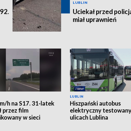
LUBLIN
 92.
Uciekał przed policją
miał uprawnień
LUBLIN
m/h na S17. 31-latek
Hiszpański autobus
 przez film
elektryczny testowany
ikowany w sieci
ulicach Lublina