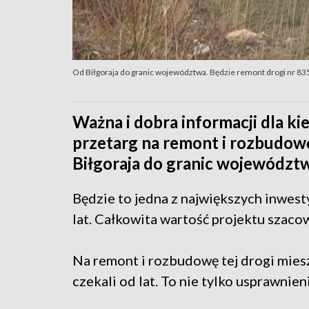
Od Biłgoraja do granic województwa. Będzie remont drogi nr 83
Ważna i dobra informacji dla 
przetarg na remont i rozbudowę
Biłgoraja do granic województw
Będzie to jedna z największych inwes
lat. Całkowita wartość projektu szacow
Na remont i rozbudowę tej drogi miesz
czekali od lat. To nie tylko usprawnie