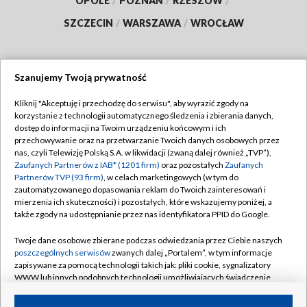
OPOLE
/
POZNAŃ
/
RZESZÓW
/
SZCZECIN
/
WARSZAWA
/
WROCŁAW
Szanujemy Twoją prywatność
Dołącz do nas:
Kliknij "Akceptuję i przechodzę do serwisu", aby wyrazić zgody na
korzystanie z technologii automatycznego śledzenia i zbierania danych,
TVP
dostęp do informacji na Twoim urządzeniu końcowym i ich
Abonament TVP
przechowywanie oraz na przetwarzanie Twoich danych osobowych przez
Regulamin TVP
nas, czyli Telewizję Polską S.A. w likwidacji (zwaną dalej również „TVP”),
Emisja w TVP
Polityka prywatności
Zaufanych Partnerów z IAB* (1201 firm)
oraz pozostałych
Zaufanych
Partnerów TVP (93 firm)
, w celach marketingowych (w tym do
Centrum informacji TVP
Moje zgody
zautomatyzowanego dopasowania reklam do Twoich zainteresowań i
mierzenia ich skuteczności) i pozostałych, które wskazujemy poniżej, a
Naziemna Telewizja Cyfrowa
Pomoc
także zgody na udostępnianie przez nas identyfikatora PPID do Google.
Sklep TVP
Biuro reklamy
Twoje dane osobowe zbierane podczas odwiedzania przez Ciebie naszych
Rada Programowa
Kontakt
poszczególnych serwisów
zwanych dalej „Portalem”, w tym informacje
zapisywane za pomocą technologii takich jak: pliki cookie, sygnalizatory
System NOS
WWW lub innych podobnych technologii umożliwiających świadczenie
dopasowanych i bezpiecznych usług, personalizację treści oraz reklam,
Informacje o nadawcy
Kanały
udostępnianie funkcji mediów społecznościowych oraz analizowanie