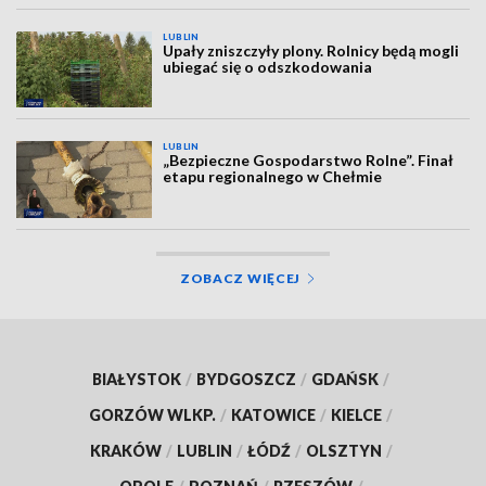
LUBLIN
Upały zniszczyły plony. Rolnicy będą mogli
ubiegać się o odszkodowania
LUBLIN
„Bezpieczne Gospodarstwo Rolne”. Finał
etapu regionalnego w Chełmie
ZOBACZ WIĘCEJ
BIAŁYSTOK
/
BYDGOSZCZ
/
GDAŃSK
/
GORZÓW WLKP.
/
KATOWICE
/
KIELCE
/
KRAKÓW
/
LUBLIN
/
ŁÓDŹ
/
OLSZTYN
/