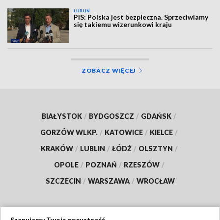
LUBLIN
PiS: Polska jest bezpieczna. Sprzeciwiamy
się takiemu wizerunkowi kraju
ZOBACZ WIĘCEJ
BIAŁYSTOK
/
BYDGOSZCZ
/
GDAŃSK
/
GORZÓW WLKP.
/
KATOWICE
/
KIELCE
/
KRAKÓW
/
LUBLIN
/
ŁÓDŹ
/
OLSZTYN
/
OPOLE
/
POZNAŃ
/
RZESZÓW
/
SZCZECIN
/
WARSZAWA
/
WROCŁAW
Szanujemy Twoją prywatność