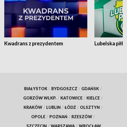
Kwadrans z prezydentem
Lubelska piłk
BIAŁYSTOK
/
BYDGOSZCZ
/
GDAŃSK
/
GORZÓW WLKP.
/
KATOWICE
/
KIELCE
/
KRAKÓW
/
LUBLIN
/
ŁÓDŹ
/
OLSZTYN
/
OPOLE
/
POZNAŃ
/
RZESZÓW
/
SZCZECIN
/
WARSZAWA
/
WROCŁAW