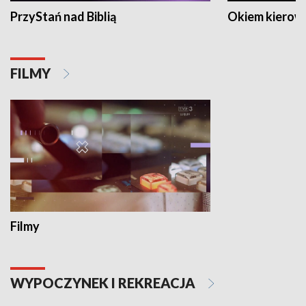
PrzyStań nad Biblią
Okiem kierow
FILMY
Filmy
WYPOCZYNEK I REKREACJA