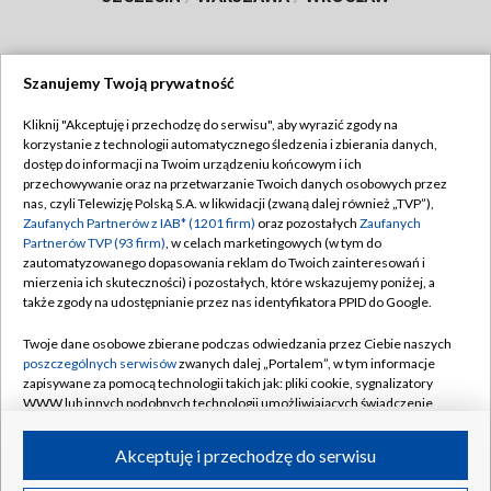
Szanujemy Twoją prywatność
Dołącz do nas:
Kliknij "Akceptuję i przechodzę do serwisu", aby wyrazić zgody na
korzystanie z technologii automatycznego śledzenia i zbierania danych,
TVP
dostęp do informacji na Twoim urządzeniu końcowym i ich
Abonament TVP
przechowywanie oraz na przetwarzanie Twoich danych osobowych przez
Regulamin TVP
nas, czyli Telewizję Polską S.A. w likwidacji (zwaną dalej również „TVP”),
Emisja w TVP
Polityka prywatności
Zaufanych Partnerów z IAB* (1201 firm)
oraz pozostałych
Zaufanych
Partnerów TVP (93 firm)
, w celach marketingowych (w tym do
Centrum informacji TVP
Moje zgody
zautomatyzowanego dopasowania reklam do Twoich zainteresowań i
mierzenia ich skuteczności) i pozostałych, które wskazujemy poniżej, a
Naziemna Telewizja Cyfrowa
Pomoc
także zgody na udostępnianie przez nas identyfikatora PPID do Google.
Sklep TVP
Biuro reklamy
Twoje dane osobowe zbierane podczas odwiedzania przez Ciebie naszych
Rada Programowa
Kontakt
poszczególnych serwisów
zwanych dalej „Portalem”, w tym informacje
zapisywane za pomocą technologii takich jak: pliki cookie, sygnalizatory
System NOS
WWW lub innych podobnych technologii umożliwiających świadczenie
dopasowanych i bezpiecznych usług, personalizację treści oraz reklam,
Informacje o nadawcy
Kanały
udostępnianie funkcji mediów społecznościowych oraz analizowanie
Akceptuję i przechodzę do serwisu
ruchu w Internecie.
Program dla prasy
©2026 Telewizja Polska S.A. w likwidacji