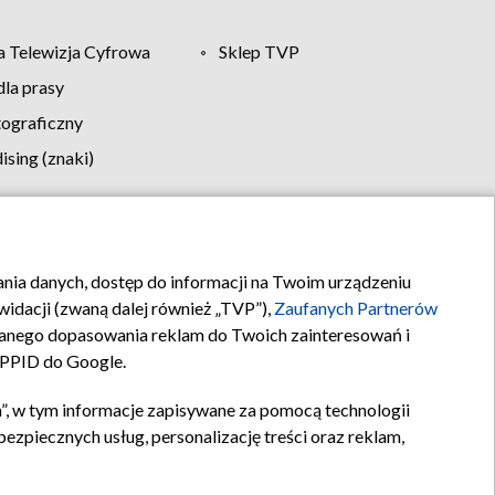
 Telewizja Cyfrowa
Sklep TVP
la prasy
tograficzny
sing (znaki)
klamy
Kontakt
rania danych, dostęp do informacji na Twoim urządzeniu
idacji (zwaną dalej również „TVP”),
Zaufanych Partnerów
anego dopasowania reklam do Twoich zainteresowań i
a PPID do Google.
”, w tym informacje zapisywane za pomocą technologii
zpiecznych usług, personalizację treści oraz reklam,