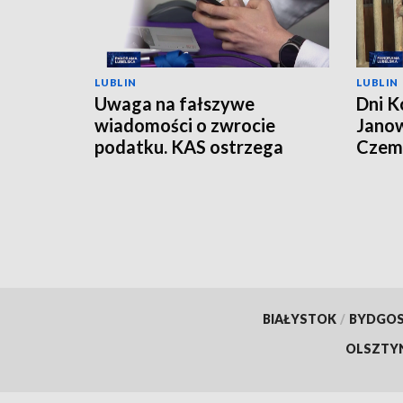
LUBLIN
LUBLIN
Uwaga na fałszywe
Dni K
wiadomości o zwrocie
Janow
podatku. KAS ostrzega
Czemp
przed oszustwem
of Po
BIAŁYSTOK
/
BYDGO
OLSZTY