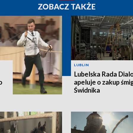
ZOBACZ TAKŻE
LUBLIN
Lubelska Rada Dial
o
apeluje o zakup śm
Świdnika