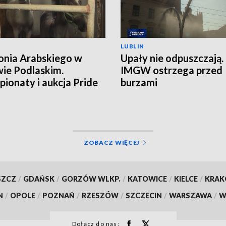
LUBLIN
onia Arabskiego w
Upały nie odpuszczają.
ie Podlaskim.
IMGW ostrzega przed
ionaty i aukcja Pride
burzami
land
ZOBACZ WIĘCEJ
SZCZ
/
GDAŃSK
/
GORZÓW WLKP.
/
KATOWICE
/
KIELCE
/
KRA
N
/
OPOLE
/
POZNAŃ
/
RZESZÓW
/
SZCZECIN
/
WARSZAWA
/
W
Dołącz do nas: