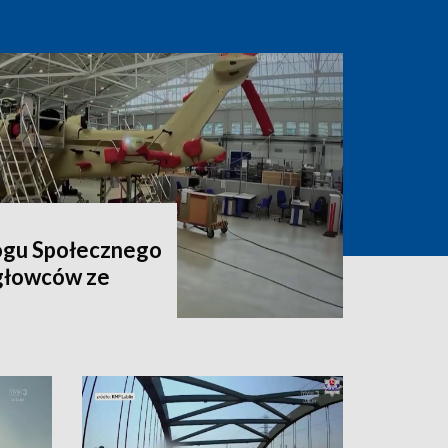
ogu Społecznego
igłowców ze