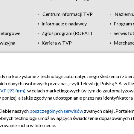
Centrum informacji TVP
Naziemna
Informacje o nadawcy
Program d
zetargowe
Zgłoś program (ROPAT)
Serwis fo
wizyjna
Kariera w TVP
Merchandi
Polityka prywatności
Moje zgody
Pomoc
Biuro re
ody na korzystanie z technologii automatycznego śledzenia i zbie
 danych osobowych przez nas, czyli Telewizję Polską S.A. w likw
VP (93 firm)
, w celach marketingowych (w tym do zautomatyzow
 poniżej, a także zgody na udostępnianie przez nas identyfikator
Ciebie naszych
poszczególnych serwisów
zwanych dalej „Portalem
obnych technologii umożliwiających świadczenie dopasowanych i be
zowanie ruchu w Internecie.