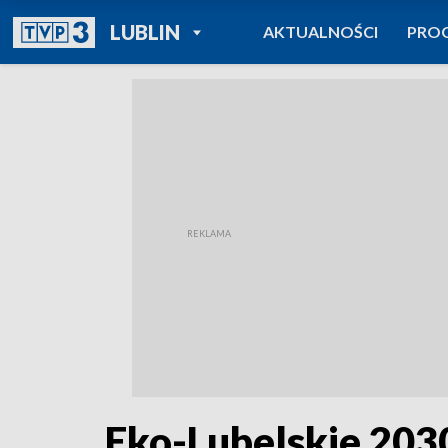
POWRÓT DO
LUBLIN
AKTUALNOŚCI
PRO
TVP REGIONY
Eko-Lubelskie 2030