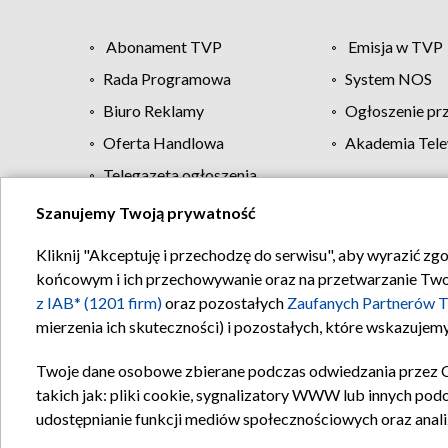
Abonament TVP
Emisja w TVP
Rada Programowa
System NOS
Biuro Reklamy
Ogłoszenie pr
Oferta Handlowa
Akademia Tele
Telegazeta ogłoszenia
Szanujemy Twoją prywatność
Regulamin TVP
Kliknij "Akceptuję i przechodzę do serwisu", aby wyrazić zg
końcowym i ich przechowywanie oraz na przetwarzanie Twoich
z IAB* (1201 firm)
oraz pozostałych
Zaufanych Partnerów T
mierzenia ich skuteczności) i pozostałych, które wskazujemy
Twoje dane osobowe zbierane podczas odwiedzania przez 
takich jak: pliki cookie, sygnalizatory WWW lub innych pod
udostępnianie funkcji mediów społecznościowych oraz anali