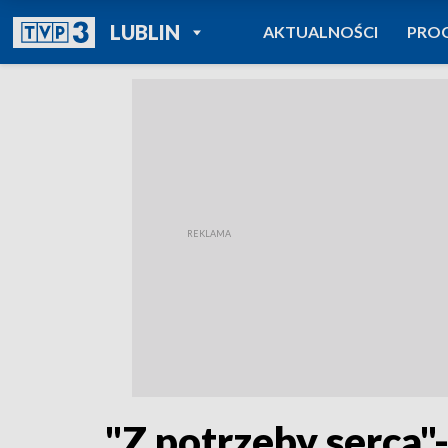
POWRÓT DO
LUBLIN
AKTUALNOŚCI
PRO
TVP REGIONY
"Z potrzeby serca"