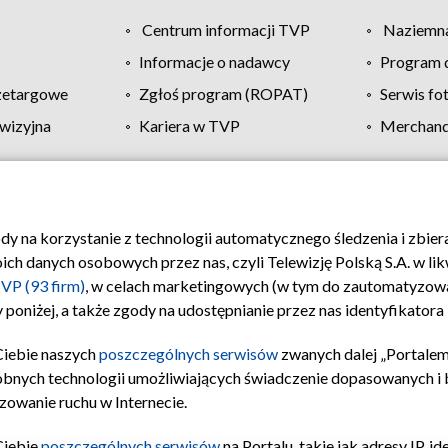
Centrum informacji TVP
Naziemna
Informacje o nadawcy
Program d
zetargowe
Zgłoś program (ROPAT)
Serwis fo
wizyjna
Kariera w TVP
Merchandi
Polityka prywatności
Moje zgody
Pomoc
Biuro re
ody na korzystanie z technologii automatycznego śledzenia i zbie
 danych osobowych przez nas, czyli Telewizję Polską S.A. w likw
VP (93 firm)
, w celach marketingowych (w tym do zautomatyzow
 poniżej, a także zgody na udostępnianie przez nas identyfikator
Ciebie naszych
poszczególnych serwisów
zwanych dalej „Portalem
obnych technologii umożliwiających świadczenie dopasowanych i be
zowanie ruchu w Internecie.
Ciebie
poszczególnych serwisów
na Portalu, takie jak adresy IP, 