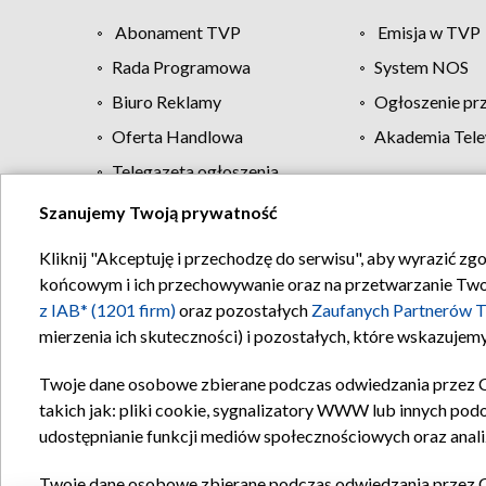
Abonament TVP
Emisja w TVP
Rada Programowa
System NOS
Biuro Reklamy
Ogłoszenie pr
Oferta Handlowa
Akademia Tele
Telegazeta ogłoszenia
Szanujemy Twoją prywatność
Regulamin TVP
Kliknij "Akceptuję i przechodzę do serwisu", aby wyrazić zg
końcowym i ich przechowywanie oraz na przetwarzanie Twoich
z IAB* (1201 firm)
oraz pozostałych
Zaufanych Partnerów T
mierzenia ich skuteczności) i pozostałych, które wskazujemy
Twoje dane osobowe zbierane podczas odwiedzania przez 
takich jak: pliki cookie, sygnalizatory WWW lub innych pod
udostępnianie funkcji mediów społecznościowych oraz anali
Twoje dane osobowe zbierane podczas odwiedzania przez 