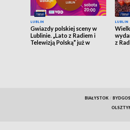
LUBLIN
LUBLIN
Gwiazdy polskiej sceny w
Wielk
Lublinie. „Lato z Radiem i
wydar
Telewizją Polską” już w
z Rad
sobotę
już w
BIAŁYSTOK
/
BYDGO
OLSZTY