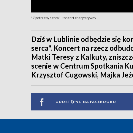
"Z potrzeby serca"- koncert charytatywny
Dziś w Lublinie odbędzie się k
serca". Koncert na rzecz odbu
Matki Teresy z Kalkuty, zniszc
scenie w Centrum Spotkania Kul
Krzysztof Cugowski, Majka Jeżo
UDOSTĘPNIJ NA FACEBOOKU