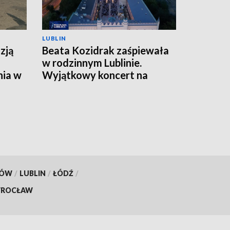
LUBLIN
zją
Beata Kozidrak zaśpiewała
w rodzinnym Lublinie.
nia w
Wyjątkowy koncert na
Zamku
KÓW
/
LUBLIN
/
ŁÓDŹ
/
ROCŁAW