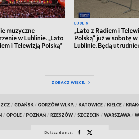
LUBLIN
ie muzyczne
„Lato z Radiem i Telewi
zenie w Lublinie. „Lato
Polską” już w sobotę w
iem i Telewizją Polską”
Lublinie. Będą utrudnie
 sobotę
centrum
ZOBACZ WIĘCEJ
SZCZ
/
GDAŃSK
/
GORZÓW WLKP.
/
KATOWICE
/
KIELCE
/
KRA
N
/
OPOLE
/
POZNAŃ
/
RZESZÓW
/
SZCZECIN
/
WARSZAWA
/
W
Dołącz do nas: