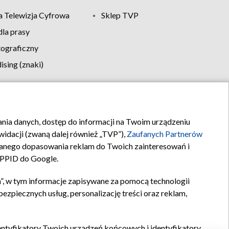
 Telewizja Cyfrowa
Sklep TVP
la prasy
tograficzny
sing (znaki)
klamy
Kontakt
rania danych, dostęp do informacji na Twoim urządzeniu
idacji (zwaną dalej również „TVP”),
Zaufanych Partnerów
anego dopasowania reklam do Twoich zainteresowań i
a PPID do Google.
”, w tym informacje zapisywane za pomocą technologii
zpiecznych usług, personalizację treści oraz reklam,
identyfikatory Twoich urządzeń końcowych i identyfikatory