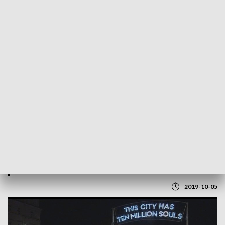
POWRÓT DO
LUBLIN
TVP REGIONY
Konfrontacje Teatralne. Spektakl na
placu Litewskim
2019-10-05