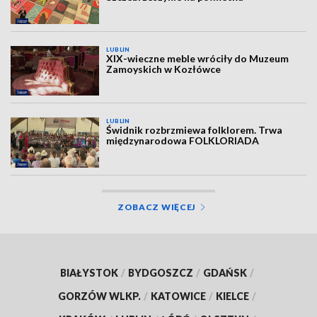
LUBLIN
XIX-wieczne meble wróciły do Muzeum
Zamoyskich w Kozłówce
LUBLIN
Świdnik rozbrzmiewa folklorem. Trwa
międzynarodowa FOLKLORIADA
ZOBACZ WIĘCEJ
BIAŁYSTOK
/
BYDGOSZCZ
/
GDAŃSK
/
GORZÓW WLKP.
/
KATOWICE
/
KIELCE
/