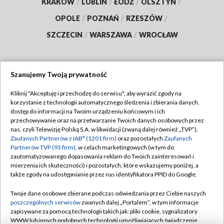
KRAKÓW
/
LUBLIN
/
ŁÓDŹ
/
OLSZTYN
/
OPOLE
/
POZNAŃ
/
RZESZÓW
/
SZCZECIN
/
WARSZAWA
/
WROCŁAW
Szanujemy Twoją prywatność
Dołącz do nas:
Kliknij "Akceptuję i przechodzę do serwisu", aby wyrazić zgody na
korzystanie z technologii automatycznego śledzenia i zbierania danych,
TVP
dostęp do informacji na Twoim urządzeniu końcowym i ich
Abonament TVP
przechowywanie oraz na przetwarzanie Twoich danych osobowych przez
Regulamin TVP
nas, czyli Telewizję Polską S.A. w likwidacji (zwaną dalej również „TVP”),
Emisja w TVP
Polityka prywatności
Zaufanych Partnerów z IAB* (1201 firm)
oraz pozostałych
Zaufanych
Partnerów TVP (93 firm)
, w celach marketingowych (w tym do
Centrum informacji TVP
Moje zgody
zautomatyzowanego dopasowania reklam do Twoich zainteresowań i
mierzenia ich skuteczności) i pozostałych, które wskazujemy poniżej, a
Naziemna Telewizja Cyfrowa
Pomoc
także zgody na udostępnianie przez nas identyfikatora PPID do Google.
Sklep TVP
Biuro reklamy
Twoje dane osobowe zbierane podczas odwiedzania przez Ciebie naszych
Rada Programowa
Kontakt
poszczególnych serwisów
zwanych dalej „Portalem”, w tym informacje
zapisywane za pomocą technologii takich jak: pliki cookie, sygnalizatory
System NOS
WWW lub innych podobnych technologii umożliwiających świadczenie