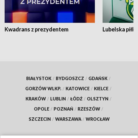
Kwadrans z prezydentem
Lubelska piłk
BIAŁYSTOK
/
BYDGOSZCZ
/
GDAŃSK
/
GORZÓW WLKP.
/
KATOWICE
/
KIELCE
/
KRAKÓW
/
LUBLIN
/
ŁÓDŹ
/
OLSZTYN
/
OPOLE
/
POZNAŃ
/
RZESZÓW
/
SZCZECIN
/
WARSZAWA
/
WROCŁAW