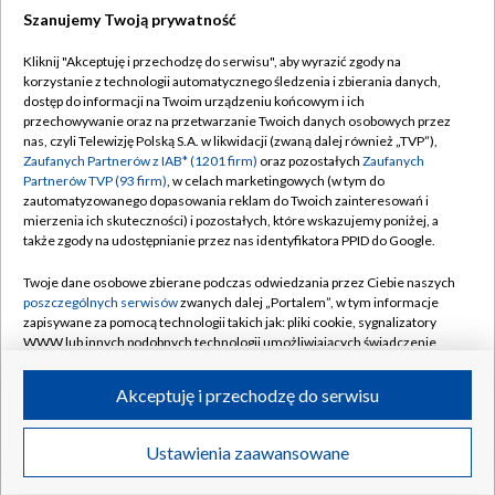
Szanujemy Twoją prywatność
Dołącz do nas:
Kliknij "Akceptuję i przechodzę do serwisu", aby wyrazić zgody na
korzystanie z technologii automatycznego śledzenia i zbierania danych,
TVP
dostęp do informacji na Twoim urządzeniu końcowym i ich
Abonament TVP
przechowywanie oraz na przetwarzanie Twoich danych osobowych przez
Regulamin TVP
nas, czyli Telewizję Polską S.A. w likwidacji (zwaną dalej również „TVP”),
Emisja w TVP
Polityka prywatności
Zaufanych Partnerów z IAB* (1201 firm)
oraz pozostałych
Zaufanych
Partnerów TVP (93 firm)
, w celach marketingowych (w tym do
Centrum informacji TVP
Moje zgody
zautomatyzowanego dopasowania reklam do Twoich zainteresowań i
mierzenia ich skuteczności) i pozostałych, które wskazujemy poniżej, a
Naziemna Telewizja Cyfrowa
Pomoc
także zgody na udostępnianie przez nas identyfikatora PPID do Google.
Sklep TVP
Biuro reklamy
Twoje dane osobowe zbierane podczas odwiedzania przez Ciebie naszych
Rada Programowa
Kontakt
poszczególnych serwisów
zwanych dalej „Portalem”, w tym informacje
zapisywane za pomocą technologii takich jak: pliki cookie, sygnalizatory
System NOS
WWW lub innych podobnych technologii umożliwiających świadczenie
dopasowanych i bezpiecznych usług, personalizację treści oraz reklam,
Informacje o nadawcy
Kanały
udostępnianie funkcji mediów społecznościowych oraz analizowanie
Akceptuję i przechodzę do serwisu
ruchu w Internecie.
Program dla prasy
©2026 Telewizja Polska S.A. w likwidacji
Biuro Reklamy
Twoje dane osobowe zbierane podczas odwiedzania przez Ciebie
Ustawienia zaawansowane
poszczególnych serwisów
na Portalu, takie jak adresy IP, identyfikatory
Ogłoszenie przetargowe
Twoich urządzeń końcowych i identyfikatory plików cookie, informacje o