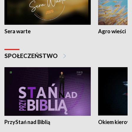
Sera warte
Agro wieści
SPOŁECZEŃSTWO
PrzyStań nad Biblią
Okiem kierow