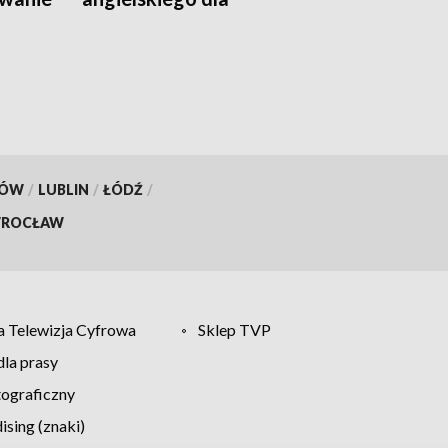
najmłodszych
KÓW
/
LUBLIN
/
ŁÓDŹ
/
ROCŁAW
 Telewizja Cyfrowa
Sklep TVP
la prasy
tograficzny
sing (znaki)