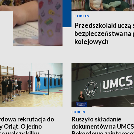
LUBLIN
Przedszkolaki uczą 
bezpieczeństwa na 
kolejowych
LUBLIN
dowa rekrutacja do
Ruszyło składanie
y Orląt. O jedno
dokumentów na UMCS
ce walczy kilku
Rekordowe zaintereso