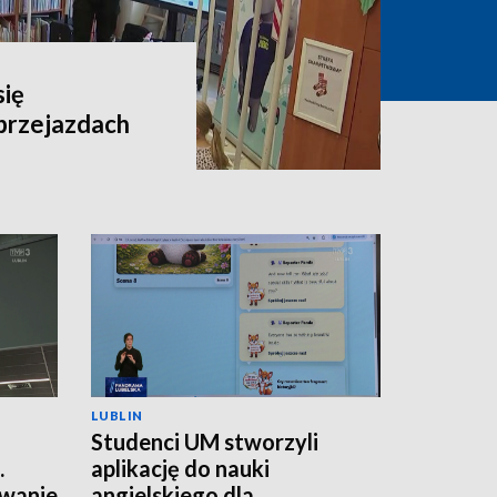
się
przejazdach
LUBLIN
Studenci UM stworzyli
.
aplikację do nauki
wanie
angielskiego dla