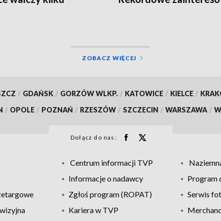
ydatów
studiami
ZOBACZ WIĘCEJ
SZCZ
/
GDAŃSK
/
GORZÓW WLKP.
/
KATOWICE
/
KIELCE
/
KRA
N
/
OPOLE
/
POZNAŃ
/
RZESZÓW
/
SZCZECIN
/
WARSZAWA
/
W
Dołącz do nas:
Centrum informacji TVP
Naziemna
Informacje o nadawcy
Program d
zetargowe
Zgłoś program (ROPAT)
Serwis fo
wizyjna
Kariera w TVP
Merchandi