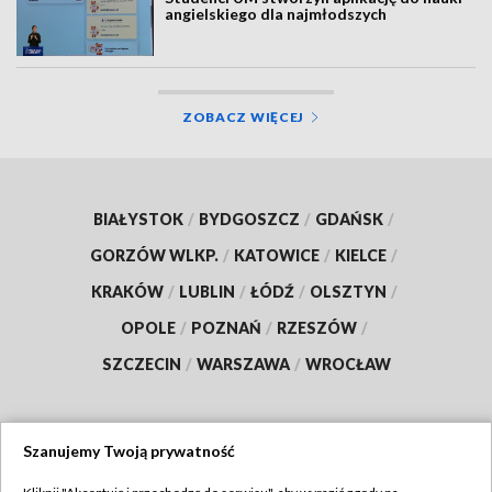
angielskiego dla najmłodszych
ZOBACZ WIĘCEJ
BIAŁYSTOK
/
BYDGOSZCZ
/
GDAŃSK
/
GORZÓW WLKP.
/
KATOWICE
/
KIELCE
/
KRAKÓW
/
LUBLIN
/
ŁÓDŹ
/
OLSZTYN
/
OPOLE
/
POZNAŃ
/
RZESZÓW
/
SZCZECIN
/
WARSZAWA
/
WROCŁAW
Szanujemy Twoją prywatność
Dołącz do nas: