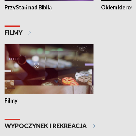
PrzyStań nad Biblią
Okiem kierow
FILMY
Filmy
WYPOCZYNEK I REKREACJA