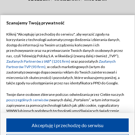
Szanujemy Twoją prywatność
Dołącz do nas:
Kliknij "Akceptuję i przechodzę do serwisu", aby wyrazić zgody na
korzystanie z technologii automatycznego śledzenia i zbierania danych,
TVP
dostęp do informacji na Twoim urządzeniu końcowym i ich
Abonament TVP
przechowywanie oraz na przetwarzanie Twoich danych osobowych przez
Regulamin TVP
nas, czyli Telewizję Polską S.A. w likwidacji (zwaną dalej również „TVP”),
Emisja w TVP
Polityka prywatności
Zaufanych Partnerów z IAB* (1201 firm)
oraz pozostałych
Zaufanych
Partnerów TVP (93 firm)
, w celach marketingowych (w tym do
Centrum informacji TVP
Moje zgody
zautomatyzowanego dopasowania reklam do Twoich zainteresowań i
mierzenia ich skuteczności) i pozostałych, które wskazujemy poniżej, a
Naziemna Telewizja Cyfrowa
Pomoc
także zgody na udostępnianie przez nas identyfikatora PPID do Google.
Sklep TVP
Biuro reklamy
Twoje dane osobowe zbierane podczas odwiedzania przez Ciebie naszych
Rada Programowa
Kontakt
poszczególnych serwisów
zwanych dalej „Portalem”, w tym informacje
zapisywane za pomocą technologii takich jak: pliki cookie, sygnalizatory
System NOS
WWW lub innych podobnych technologii umożliwiających świadczenie
dopasowanych i bezpiecznych usług, personalizację treści oraz reklam,
Informacje o nadawcy
Kanały
udostępnianie funkcji mediów społecznościowych oraz analizowanie
Akceptuję i przechodzę do serwisu
ruchu w Internecie.
Program dla prasy
©2026 Telewizja Polska S.A. w likwidacji