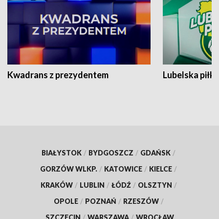
Kwadrans z prezydentem
Lubelska piłk
BIAŁYSTOK
/
BYDGOSZCZ
/
GDAŃSK
/
GORZÓW WLKP.
/
KATOWICE
/
KIELCE
/
KRAKÓW
/
LUBLIN
/
ŁÓDŹ
/
OLSZTYN
/
OPOLE
/
POZNAŃ
/
RZESZÓW
/
SZCZECIN
/
WARSZAWA
/
WROCŁAW