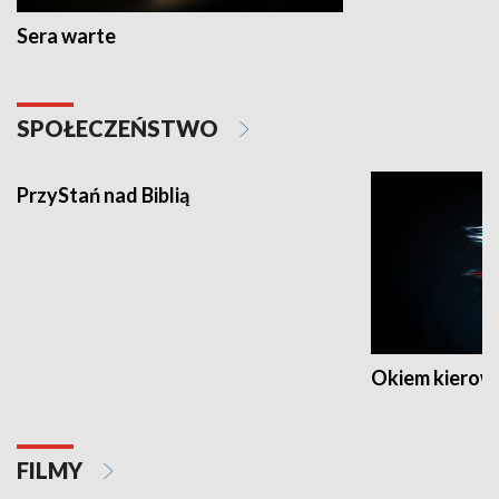
Sera warte
SPOŁECZEŃSTWO
PrzyStań nad Biblią
Okiem kierow
FILMY