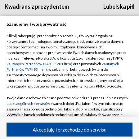
Kwadrans z prezydentem
Lubelska piłk
Szanujemy Twoją prywatność
Kliknij "Akceptuję i przechodzę do serwisu", aby wyrazić zgody na
korzystanie z technologii automatycznego śledzenia i zbierania danych,
dostęp do informacji na Twoim urządzeniu końcowym i ich
BIAŁYSTOK
/
BYDGOSZCZ
/
GDAŃSK
/
przechowywanie oraz na przetwarzanie Twoich danych osobowych przez
nas, czyli Telewizję Polską S.A. w likwidacji (zwaną dalej również „TVP”),
GORZÓW WLKP.
/
KATOWICE
/
KIELCE
/
Zaufanych Partnerów z IAB* (1201 firm)
oraz pozostałych
Zaufanych
KRAKÓW
/
LUBLIN
/
ŁÓDŹ
/
OLSZTYN
/
Partnerów TVP (93 firm)
, w celach marketingowych (w tym do
zautomatyzowanego dopasowania reklam do Twoich zainteresowań i
OPOLE
/
POZNAŃ
/
RZESZÓW
/
mierzenia ich skuteczności) i pozostałych, które wskazujemy poniżej, a
także zgody na udostępnianie przez nas identyfikatora PPID do Google.
SZCZECIN
/
WARSZAWA
/
WROCŁAW
Twoje dane osobowe zbierane podczas odwiedzania przez Ciebie naszych
poszczególnych serwisów
zwanych dalej „Portalem”, w tym informacje
zapisywane za pomocą technologii takich jak: pliki cookie, sygnalizatory
WWW lub innych podobnych technologii umożliwiających świadczenie
Dołącz do nas:
dopasowanych i bezpiecznych usług, personalizację treści oraz reklam,
udostępnianie funkcji mediów społecznościowych oraz analizowanie
Akceptuję i przechodzę do serwisu
ruchu w Internecie.
TVP