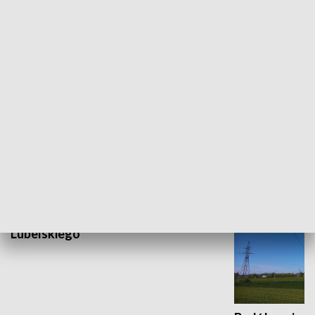
Murale w mieście zaklęte
GOSPODARKA
Wojewódzki Urząd Pracy –
Fundusze Europejskie dla
Lubelskiego