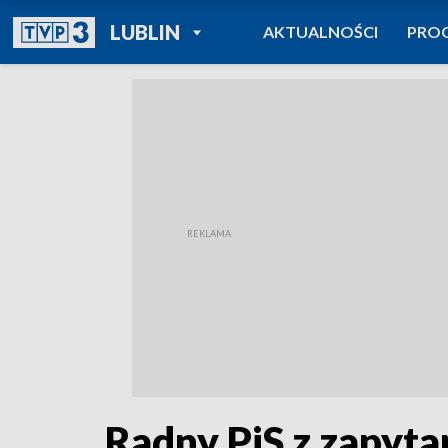
POWRÓT DO
LUBLIN
AKTUALNOŚCI
PRO
TVP REGIONY
Radny PiS z zapyta