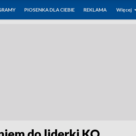
GRAMY
PIOSENKA DLA CIEBIE
REKLAMA
Więcej
niem do liderki KO