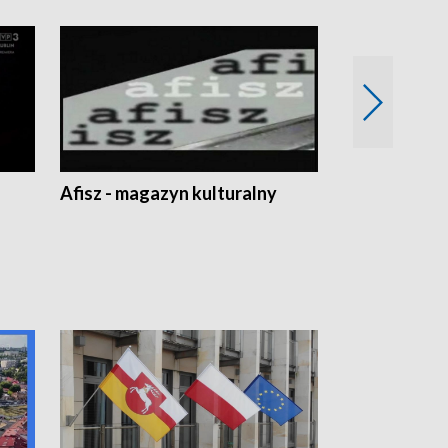
Afisz - magazyn kulturalny
Zobacz, co s