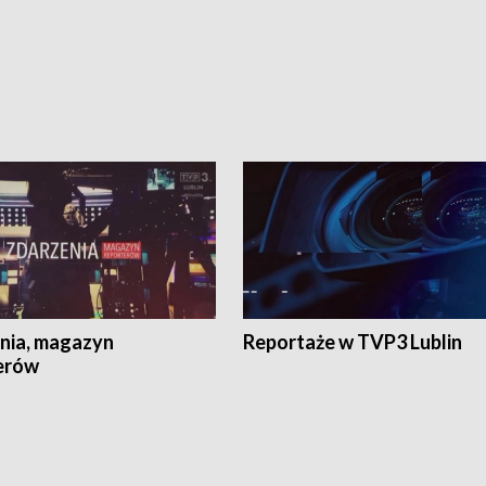
nia, magazyn
Reportaże w TVP3 Lublin
erów