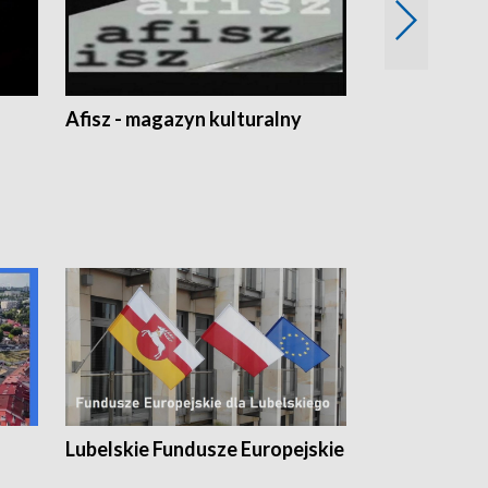
Afisz - magazyn kulturalny
Zobacz, co s
Lubelskie Fundusze Europejskie