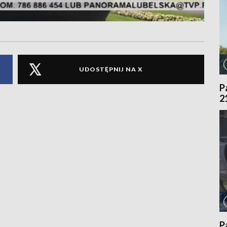
UDOSTĘPNIJ NA X
P
2
P