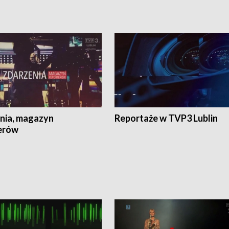
nia, magazyn
Reportaże w TVP3 Lublin
erów