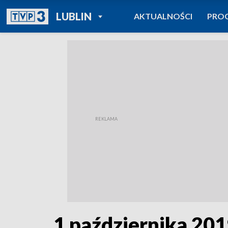
POWRÓT DO
LUBLIN
AKTUALNOŚCI
PRO
TVP REGIONY
1 października 2019