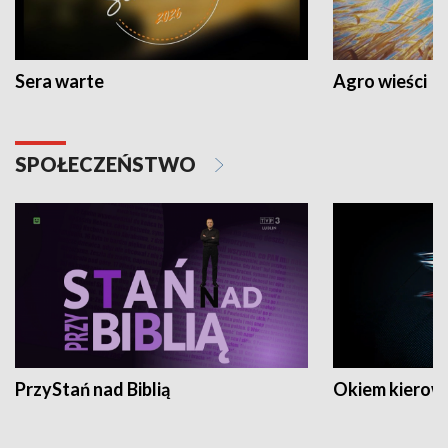
Sera warte
Agro wieści
SPOŁECZEŃSTWO
PrzyStań nad Biblią
Okiem kierow