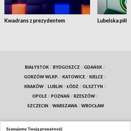
Kwadrans z prezydentem
Lubelska piłk
BIAŁYSTOK
/
BYDGOSZCZ
/
GDAŃSK
/
GORZÓW WLKP.
/
KATOWICE
/
KIELCE
/
KRAKÓW
/
LUBLIN
/
ŁÓDŹ
/
OLSZTYN
/
OPOLE
/
POZNAŃ
/
RZESZÓW
/
SZCZECIN
/
WARSZAWA
/
WROCŁAW
Szanujemy Twoją prywatność