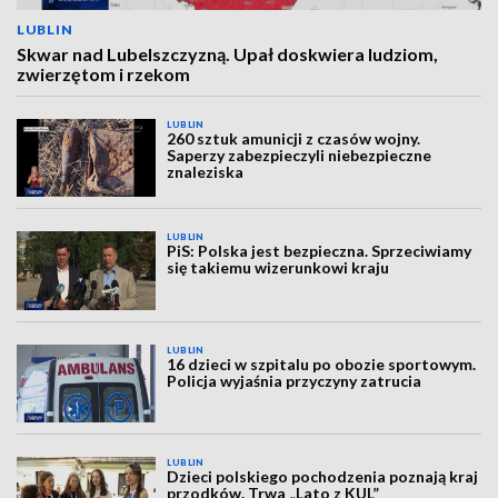
LUBLIN
Skwar nad Lubelszczyzną. Upał doskwiera ludziom,
zwierzętom i rzekom
LUBLIN
260 sztuk amunicji z czasów wojny.
Saperzy zabezpieczyli niebezpieczne
znaleziska
LUBLIN
PiS: Polska jest bezpieczna. Sprzeciwiamy
się takiemu wizerunkowi kraju
LUBLIN
16 dzieci w szpitalu po obozie sportowym.
Policja wyjaśnia przyczyny zatrucia
LUBLIN
Dzieci polskiego pochodzenia poznają kraj
przodków. Trwa „Lato z KUL”