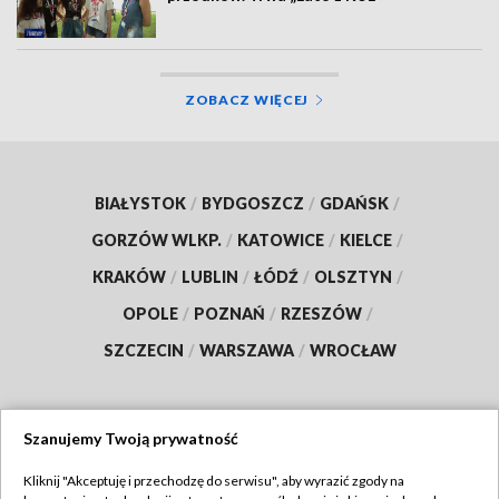
ZOBACZ WIĘCEJ
BIAŁYSTOK
/
BYDGOSZCZ
/
GDAŃSK
/
GORZÓW WLKP.
/
KATOWICE
/
KIELCE
/
KRAKÓW
/
LUBLIN
/
ŁÓDŹ
/
OLSZTYN
/
OPOLE
/
POZNAŃ
/
RZESZÓW
/
SZCZECIN
/
WARSZAWA
/
WROCŁAW
Szanujemy Twoją prywatność
Dołącz do nas:
Kliknij "Akceptuję i przechodzę do serwisu", aby wyrazić zgody na