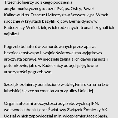
Trzech żołnierzy polskiego podziemia
antykomunistycznego: Józef Pyś, ps. Ostry, Paweł
Kalinowski ps. Francuz i Mieczysław Szewczuk, ps. Włoch
spocznie w kryptach bazyliki ojców Bernardynów w
Radecznicy. W niedzielę w ich rodzinnych stronach żegnali ich
najbliżsi.
Pogrzeb bohaterów, zamordowanych przez aparat
bezpieczeństwa po II wojnie światowej ma wyjątkowo
uroczystą oprawę. W niedzielę żegnają ich dawni sąsiedzi i
potomkowie, jutro w Radecznicy odbędą się główne
uroczystości pogrzebowe.
Szczątki żołnierzy odnaleziono w ubiegłym roku na na tzw.
lubelskiej łączce na cmentarzu przy ulicy Unickiej.
Organizatorami uroczystości pogrzebowych są IPN,
wojewoda lubelski, oraz Światowy Związek Żołnierzy AK.
Udział w nich zapowiedział m.in. wicepremier Jacek Sasin.