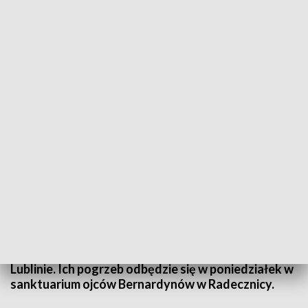
Pogrzeb bohaterów. Rozpoczęły się dwudniowe uroczystości
Msza święta z wojskowym ceremoniałem i
wieczorne czuwanie w świątyni w Wólce
Panieńskiej rozpoczęła dwudniowe uroczystości
związane z uroczystym pochówkiem trzech
żołnierzy II Inspektoratu Zamojskiego AK,
zamordowanych przez reżim komunistyczny i
wyeksumowanych na cmentarzu przy ul. Unickiej w
Lublinie. Ich pogrzeb odbędzie się w poniedziałek w
sanktuarium ojców Bernardynów w Radecznicy.