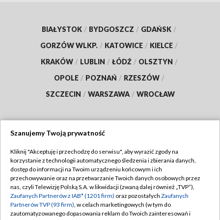
BIAŁYSTOK
/
BYDGOSZCZ
/
GDAŃSK
/
GORZÓW WLKP.
/
KATOWICE
/
KIELCE
/
KRAKÓW
/
LUBLIN
/
ŁÓDŹ
/
OLSZTYN
/
OPOLE
/
POZNAŃ
/
RZESZÓW
/
SZCZECIN
/
WARSZAWA
/
WROCŁAW
Szanujemy Twoją prywatność
Dołącz do nas:
Kliknij "Akceptuję i przechodzę do serwisu", aby wyrazić zgody na
korzystanie z technologii automatycznego śledzenia i zbierania danych,
TVP
dostęp do informacji na Twoim urządzeniu końcowym i ich
Abonament TVP
przechowywanie oraz na przetwarzanie Twoich danych osobowych przez
Regulamin TVP
nas, czyli Telewizję Polską S.A. w likwidacji (zwaną dalej również „TVP”),
Emisja w TVP
Polityka prywatności
Zaufanych Partnerów z IAB* (1201 firm)
oraz pozostałych
Zaufanych
Partnerów TVP (93 firm)
, w celach marketingowych (w tym do
Centrum informacji TVP
Moje zgody
zautomatyzowanego dopasowania reklam do Twoich zainteresowań i