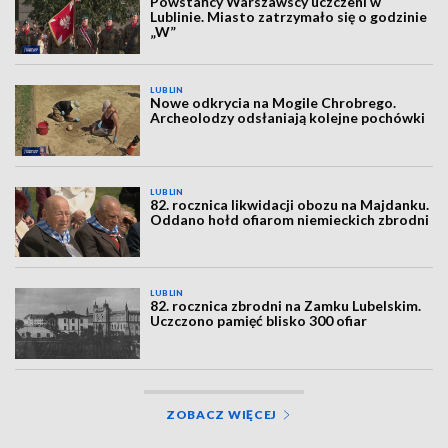
Powstańcy Warszawscy uczczeni w
Lublinie. Miasto zatrzymało się o godzinie
„W”
LUBLIN
Nowe odkrycia na Mogile Chrobrego.
Archeolodzy odsłaniają kolejne pochówki
LUBLIN
82. rocznica likwidacji obozu na Majdanku.
Oddano hołd ofiarom niemieckich zbrodni
LUBLIN
82. rocznica zbrodni na Zamku Lubelskim.
Uczczono pamięć blisko 300 ofiar
ZOBACZ WIĘCEJ