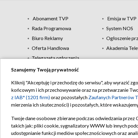
Abonament TVP
Emisja w TVP
Rada Programowa
System NOS
Biuro Reklamy
Ogłoszenie pr
Oferta Handlowa
Akademia Tele
Telegazeta ogłoszenia
Szanujemy Twoją prywatność
Regulamin TVP
Kliknij "Akceptuję i przechodzę do serwisu", aby wyrazić zg
końcowym i ich przechowywanie oraz na przetwarzanie Twoich
z IAB* (1201 firm)
oraz pozostałych
Zaufanych Partnerów T
mierzenia ich skuteczności) i pozostałych, które wskazujemy
Twoje dane osobowe zbierane podczas odwiedzania przez 
takich jak: pliki cookie, sygnalizatory WWW lub innych pod
udostępnianie funkcji mediów społecznościowych oraz anali