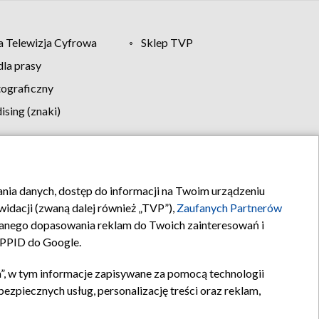
 Telewizja Cyfrowa
Sklep TVP
la prasy
tograficzny
sing (znaki)
klamy
Kontakt
rania danych, dostęp do informacji na Twoim urządzeniu
idacji (zwaną dalej również „TVP”),
Zaufanych Partnerów
anego dopasowania reklam do Twoich zainteresowań i
a PPID do Google.
”, w tym informacje zapisywane za pomocą technologii
zpiecznych usług, personalizację treści oraz reklam,