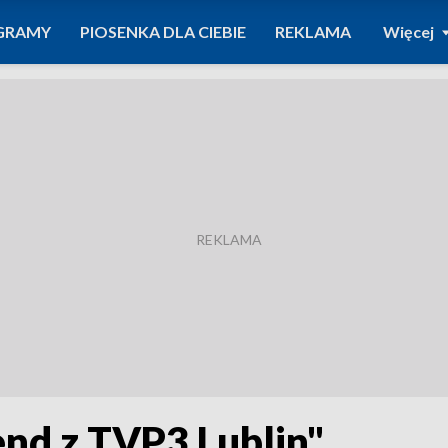
GRAMY
PIOSENKA DLA CIEBIE
REKLAMA
Więcej
nd z TVP3 Lublin"