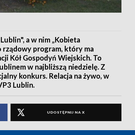
ublin", a w nim „Kobieta
to rządowy program, który ma
racji Kół Gospodyń Wiejskich. To
blinem w najbliższą niedzielę. Z
jalny konkurs. Relacja na żywo, w
VP3 Lublin.
UDOSTĘPNIJ NA X