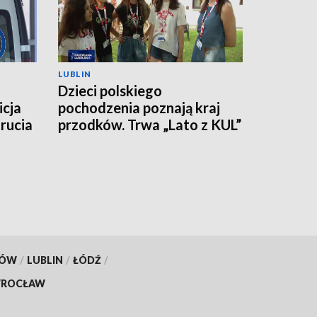
LUBLIN
Dzieci polskiego
icja
pochodzenia poznają kraj
rucia
przodków. Trwa „Lato z KUL”
KÓW
/
LUBLIN
/
ŁÓDŹ
/
ROCŁAW