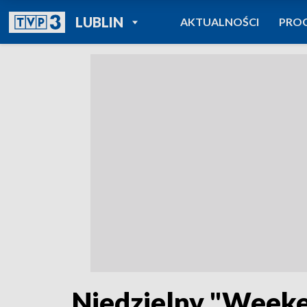
POWRÓT DO
LUBLIN
AKTUALNOŚCI
PRO
TVP REGIONY
Niedzielny "Weeke