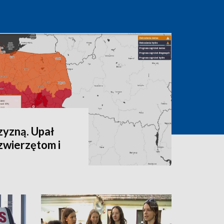
zyzną. Upał
zwierzętom i