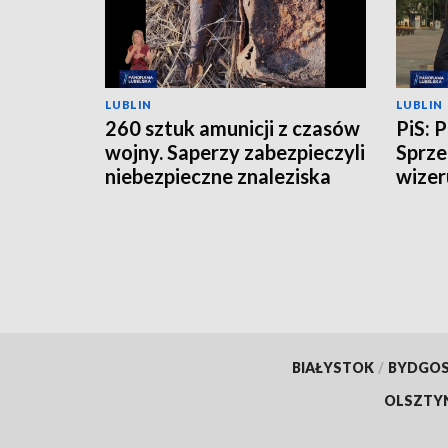
LUBLIN
LUBLIN
260 sztuk amunicji z czasów
PiS: 
wojny. Saperzy zabezpieczyli
Sprze
niebezpieczne znaleziska
wizer
BIAŁYSTOK
/
BYDGO
OLSZTY