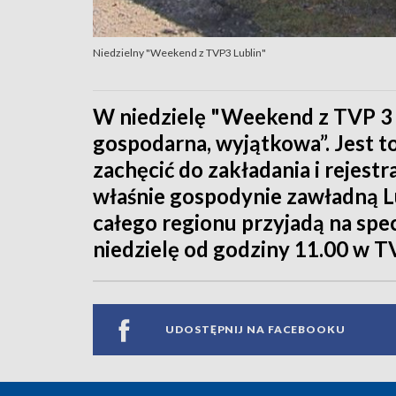
Niedzielny "Weekend z TVP3 Lublin"
W niedzielę "Weekend z TVP 3 L
gospodarna, wyjątkowa”. Jest 
zachęcić do zakładania i rejest
właśnie gospodynie zawładną Lu
całego regionu przyjadą na spec
niedzielę od godziny 11.00 w T
UDOSTĘPNIJ NA FACEBOOKU