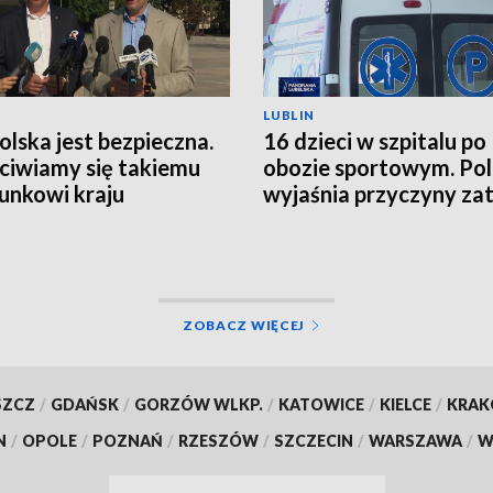
LUBLIN
Polska jest bezpieczna.
16 dzieci w szpitalu po
ciwiamy się takiemu
obozie sportowym. Pol
unkowi kraju
wyjaśnia przyczyny zat
ZOBACZ WIĘCEJ
SZCZ
/
GDAŃSK
/
GORZÓW WLKP.
/
KATOWICE
/
KIELCE
/
KRA
N
/
OPOLE
/
POZNAŃ
/
RZESZÓW
/
SZCZECIN
/
WARSZAWA
/
W