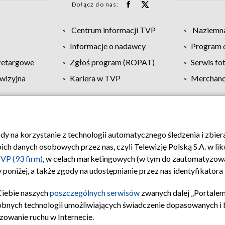
Dołącz do nas:
Centrum informacji TVP
Naziemna
Informacje o nadawcy
Program d
zetargowe
Zgłoś program (ROPAT)
Serwis fo
wizyjna
Kariera w TVP
Merchandi
Polityka prywatności
Moje zgody
Pomoc
Biuro re
ody na korzystanie z technologii automatycznego śledzenia i zbie
 danych osobowych przez nas, czyli Telewizję Polską S.A. w likw
VP (93 firm)
, w celach marketingowych (w tym do zautomatyzow
 poniżej, a także zgody na udostępnianie przez nas identyfikator
Ciebie naszych
poszczególnych serwisów
zwanych dalej „Portalem
obnych technologii umożliwiających świadczenie dopasowanych i be
zowanie ruchu w Internecie.