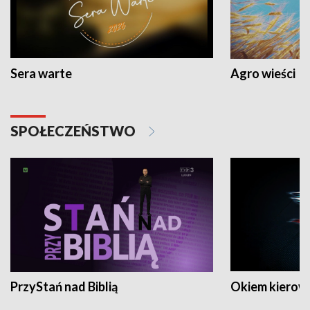
Sera warte
Agro wieści
SPOŁECZEŃSTWO
PrzyStań nad Biblią
Okiem kierow