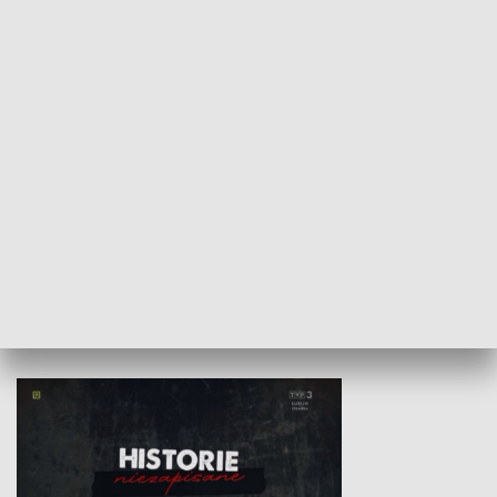
Wojewódzki Urząd Pracy –
Badź bezpiecz
Fundusze Europejskie dla
Lubelskiego
HISTORIA