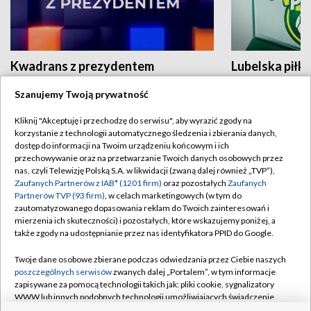
Kwadrans z prezydentem
Lubelska piłk
Szanujemy Twoją prywatność
Kliknij "Akceptuję i przechodzę do serwisu", aby wyrazić zgody na
korzystanie z technologii automatycznego śledzenia i zbierania danych,
dostęp do informacji na Twoim urządzeniu końcowym i ich
przechowywanie oraz na przetwarzanie Twoich danych osobowych przez
nas, czyli Telewizję Polską S.A. w likwidacji (zwaną dalej również „TVP”),
BIAŁYSTOK
/
BYDGOSZCZ
/
GDAŃSK
/
Zaufanych Partnerów z IAB* (1201 firm)
oraz pozostałych
Zaufanych
Partnerów TVP (93 firm)
, w celach marketingowych (w tym do
GORZÓW WLKP.
/
KATOWICE
/
KIELCE
/
zautomatyzowanego dopasowania reklam do Twoich zainteresowań i
mierzenia ich skuteczności) i pozostałych, które wskazujemy poniżej, a
KRAKÓW
/
LUBLIN
/
ŁÓDŹ
/
OLSZTYN
/
także zgody na udostępnianie przez nas identyfikatora PPID do Google.
OPOLE
/
POZNAŃ
/
RZESZÓW
/
Twoje dane osobowe zbierane podczas odwiedzania przez Ciebie naszych
SZCZECIN
/
WARSZAWA
/
WROCŁAW
poszczególnych serwisów
zwanych dalej „Portalem”, w tym informacje
zapisywane za pomocą technologii takich jak: pliki cookie, sygnalizatory
WWW lub innych podobnych technologii umożliwiających świadczenie
dopasowanych i bezpiecznych usług, personalizację treści oraz reklam,