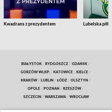
Kwadrans z prezydentem
Lubelska piłk
BIAŁYSTOK
/
BYDGOSZCZ
/
GDAŃSK
/
GORZÓW WLKP.
/
KATOWICE
/
KIELCE
/
KRAKÓW
/
LUBLIN
/
ŁÓDŹ
/
OLSZTYN
/
OPOLE
/
POZNAŃ
/
RZESZÓW
/
SZCZECIN
/
WARSZAWA
/
WROCŁAW