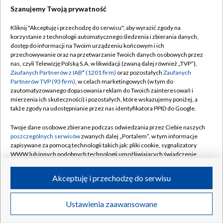
Szanujemy Twoją prywatność
Dołącz do nas:
Kliknij "Akceptuję i przechodzę do serwisu", aby wyrazić zgody na
korzystanie z technologii automatycznego śledzenia i zbierania danych,
TVP
dostęp do informacji na Twoim urządzeniu końcowym i ich
Abonament TVP
przechowywanie oraz na przetwarzanie Twoich danych osobowych przez
Regulamin TVP
nas, czyli Telewizję Polską S.A. w likwidacji (zwaną dalej również „TVP”),
Emisja w TVP
Polityka prywatności
Zaufanych Partnerów z IAB* (1201 firm)
oraz pozostałych
Zaufanych
Partnerów TVP (93 firm)
, w celach marketingowych (w tym do
Centrum informacji TVP
Moje zgody
zautomatyzowanego dopasowania reklam do Twoich zainteresowań i
mierzenia ich skuteczności) i pozostałych, które wskazujemy poniżej, a
Naziemna Telewizja Cyfrowa
Pomoc
także zgody na udostępnianie przez nas identyfikatora PPID do Google.
Sklep TVP
Biuro reklamy
Twoje dane osobowe zbierane podczas odwiedzania przez Ciebie naszych
Rada Programowa
Kontakt
poszczególnych serwisów
zwanych dalej „Portalem”, w tym informacje
zapisywane za pomocą technologii takich jak: pliki cookie, sygnalizatory
System NOS
WWW lub innych podobnych technologii umożliwiających świadczenie
dopasowanych i bezpiecznych usług, personalizację treści oraz reklam,
Informacje o nadawcy
Kanały
udostępnianie funkcji mediów społecznościowych oraz analizowanie
Akceptuję i przechodzę do serwisu
ruchu w Internecie.
Program dla prasy
©2026 Telewizja Polska S.A. w likwidacji
Biuro Reklamy
Twoje dane osobowe zbierane podczas odwiedzania przez Ciebie
Ustawienia zaawansowane
poszczególnych serwisów
na Portalu, takie jak adresy IP, identyfikatory
Ogłoszenie przetargowe
Twoich urządzeń końcowych i identyfikatory plików cookie, informacje o