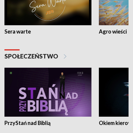
Sera warte
Agro wieści
SPOŁECZEŃSTWO
PrzyStań nad Biblią
Okiem kierow