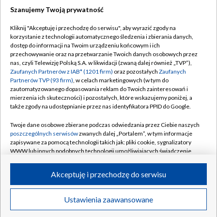
Szanujemy Twoją prywatność
Dołącz do nas:
Kliknij "Akceptuję i przechodzę do serwisu", aby wyrazić zgody na
korzystanie z technologii automatycznego śledzenia i zbierania danych,
TVP
dostęp do informacji na Twoim urządzeniu końcowym i ich
Abonament TVP
przechowywanie oraz na przetwarzanie Twoich danych osobowych przez
Regulamin TVP
nas, czyli Telewizję Polską S.A. w likwidacji (zwaną dalej również „TVP”),
Emisja w TVP
Polityka prywatności
Zaufanych Partnerów z IAB* (1201 firm)
oraz pozostałych
Zaufanych
Partnerów TVP (93 firm)
, w celach marketingowych (w tym do
Centrum informacji TVP
Moje zgody
zautomatyzowanego dopasowania reklam do Twoich zainteresowań i
mierzenia ich skuteczności) i pozostałych, które wskazujemy poniżej, a
Naziemna Telewizja Cyfrowa
Pomoc
także zgody na udostępnianie przez nas identyfikatora PPID do Google.
Sklep TVP
Biuro reklamy
Twoje dane osobowe zbierane podczas odwiedzania przez Ciebie naszych
Rada Programowa
Kontakt
poszczególnych serwisów
zwanych dalej „Portalem”, w tym informacje
zapisywane za pomocą technologii takich jak: pliki cookie, sygnalizatory
System NOS
WWW lub innych podobnych technologii umożliwiających świadczenie
dopasowanych i bezpiecznych usług, personalizację treści oraz reklam,
Informacje o nadawcy
Kanały
udostępnianie funkcji mediów społecznościowych oraz analizowanie
Akceptuję i przechodzę do serwisu
ruchu w Internecie.
Program dla prasy
©2026 Telewizja Polska S.A. w likwidacji
Biuro Reklamy
Twoje dane osobowe zbierane podczas odwiedzania przez Ciebie
Ustawienia zaawansowane
poszczególnych serwisów
na Portalu, takie jak adresy IP, identyfikatory
Ogłoszenie przetargowe
Twoich urządzeń końcowych i identyfikatory plików cookie, informacje o