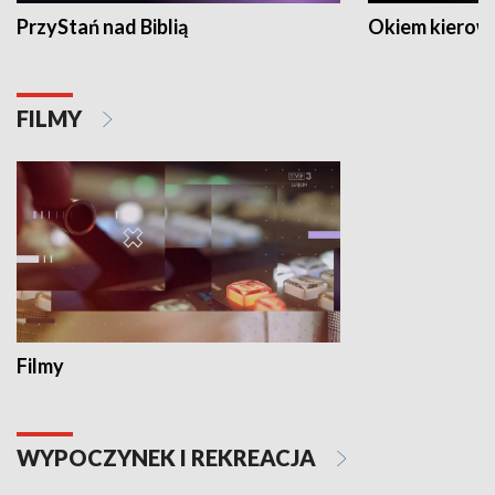
PrzyStań nad Biblią
Okiem kierow
FILMY
Filmy
WYPOCZYNEK I REKREACJA