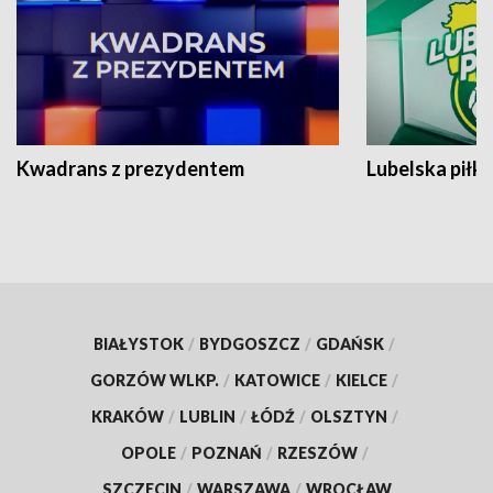
Kwadrans z prezydentem
Lubelska piłk
BIAŁYSTOK
/
BYDGOSZCZ
/
GDAŃSK
/
GORZÓW WLKP.
/
KATOWICE
/
KIELCE
/
KRAKÓW
/
LUBLIN
/
ŁÓDŹ
/
OLSZTYN
/
OPOLE
/
POZNAŃ
/
RZESZÓW
/
SZCZECIN
/
WARSZAWA
/
WROCŁAW