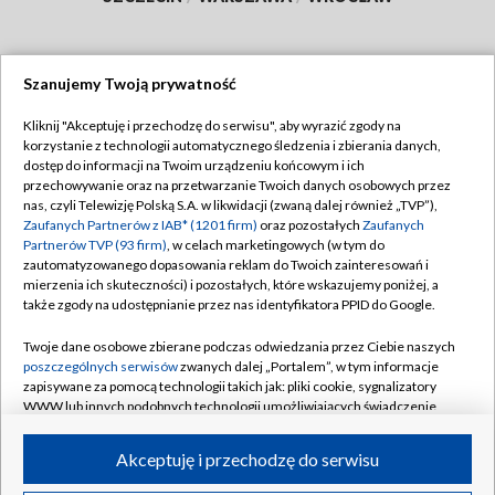
Szanujemy Twoją prywatność
Dołącz do nas:
Kliknij "Akceptuję i przechodzę do serwisu", aby wyrazić zgody na
korzystanie z technologii automatycznego śledzenia i zbierania danych,
TVP
dostęp do informacji na Twoim urządzeniu końcowym i ich
Abonament TVP
przechowywanie oraz na przetwarzanie Twoich danych osobowych przez
Regulamin TVP
nas, czyli Telewizję Polską S.A. w likwidacji (zwaną dalej również „TVP”),
Emisja w TVP
Polityka prywatności
Zaufanych Partnerów z IAB* (1201 firm)
oraz pozostałych
Zaufanych
Partnerów TVP (93 firm)
, w celach marketingowych (w tym do
Centrum informacji TVP
Moje zgody
zautomatyzowanego dopasowania reklam do Twoich zainteresowań i
mierzenia ich skuteczności) i pozostałych, które wskazujemy poniżej, a
Naziemna Telewizja Cyfrowa
Pomoc
także zgody na udostępnianie przez nas identyfikatora PPID do Google.
Sklep TVP
Biuro reklamy
Twoje dane osobowe zbierane podczas odwiedzania przez Ciebie naszych
Rada Programowa
Kontakt
poszczególnych serwisów
zwanych dalej „Portalem”, w tym informacje
zapisywane za pomocą technologii takich jak: pliki cookie, sygnalizatory
System NOS
WWW lub innych podobnych technologii umożliwiających świadczenie
dopasowanych i bezpiecznych usług, personalizację treści oraz reklam,
Informacje o nadawcy
Kanały
udostępnianie funkcji mediów społecznościowych oraz analizowanie
Akceptuję i przechodzę do serwisu
ruchu w Internecie.
Program dla prasy
©2026 Telewizja Polska S.A. w likwidacji