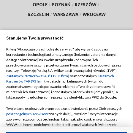
OPOLE
/
POZNAŃ
/
RZESZÓW
/
SZCZECIN
/
WARSZAWA
/
WROCŁAW
Szanujemy Twoją prywatność
Dołącz do nas:
Kliknij "Akceptuję i przechodzę do serwisu", aby wyrazić zgody na
korzystanie z technologii automatycznego śledzenia i zbierania danych,
TVP
dostęp do informacji na Twoim urządzeniu końcowym i ich
Abonament TVP
przechowywanie oraz na przetwarzanie Twoich danych osobowych przez
Regulamin TVP
nas, czyli Telewizję Polską S.A. w likwidacji (zwaną dalej również „TVP”),
Emisja w TVP
Polityka prywatności
Zaufanych Partnerów z IAB* (1201 firm)
oraz pozostałych
Zaufanych
Partnerów TVP (93 firm)
, w celach marketingowych (w tym do
Centrum informacji TVP
Moje zgody
zautomatyzowanego dopasowania reklam do Twoich zainteresowań i
mierzenia ich skuteczności) i pozostałych, które wskazujemy poniżej, a
Naziemna Telewizja Cyfrowa
Pomoc
także zgody na udostępnianie przez nas identyfikatora PPID do Google.
Sklep TVP
Biuro reklamy
Twoje dane osobowe zbierane podczas odwiedzania przez Ciebie naszych
Rada Programowa
Kontakt
poszczególnych serwisów
zwanych dalej „Portalem”, w tym informacje
zapisywane za pomocą technologii takich jak: pliki cookie, sygnalizatory
System NOS
WWW lub innych podobnych technologii umożliwiających świadczenie
dopasowanych i bezpiecznych usług, personalizację treści oraz reklam,
Informacje o nadawcy