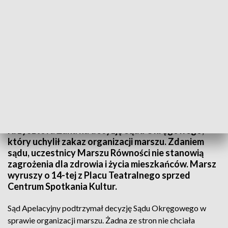
Zgoda na Marsz Równości
Marsz Równości przejdzie jutro ulicami Lublina. Sąd
Apelacyjny oddalił zażalenie prezydenta
Krzysztofa Żuka na decyzję Sądu Okręgowego,
który uchylił zakaz organizacji marszu. Zdaniem
sądu, uczestnicy Marszu Równości nie stanowią
zagrożenia dla zdrowia i życia mieszkańców. Marsz
wyruszy o 14-tej z Placu Teatralnego sprzed
Centrum Spotkania Kultur.
Sąd Apelacyjny podtrzymał decyzję Sądu Okręgowego w
sprawie organizacji marszu. Żadna ze stron nie chciała