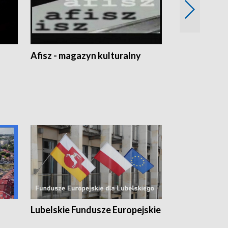
Afisz - magazyn kulturalny
Zobacz, co s
Lubelskie Fundusze Europejskie