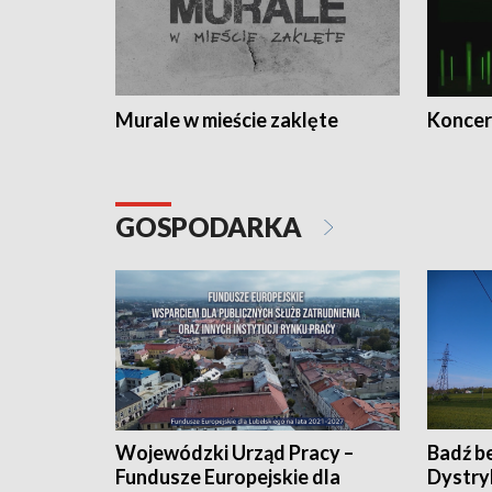
Murale w mieście zaklęte
Koncer
GOSPODARKA
Wojewódzki Urząd Pracy –
Badź b
Fundusze Europejskie dla
Dystry