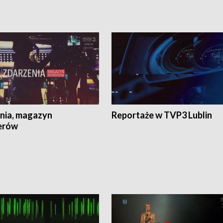
nia, magazyn
Reportaże w TVP3 Lublin
erów