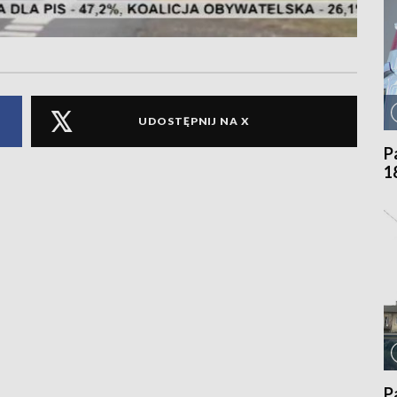
UDOSTĘPNIJ NA X
P
1
P