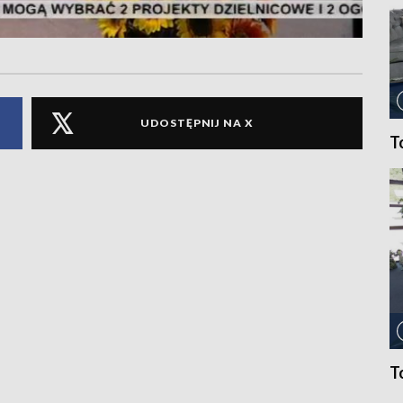
UDOSTĘPNIJ NA X
T
T