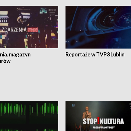
nia, magazyn
Reportaże w TVP3 Lublin
erów