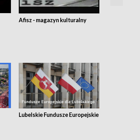
Afisz - magazyn kulturalny
Zobacz, co s
Lubelskie Fundusze Europejskie