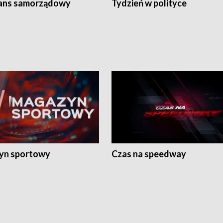
ans samorządowy
Tydzień w polityce
yn sportowy
Czas na speedway