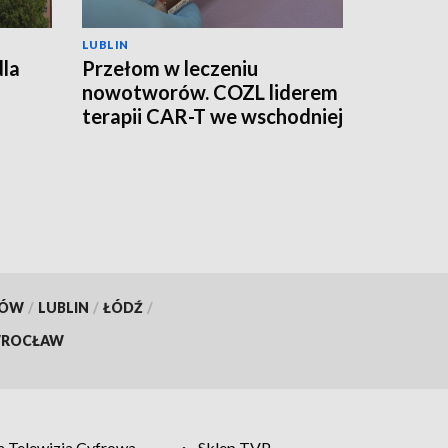
LUBLIN
dla
Przełom w leczeniu
nowotworów. COZL liderem
terapii CAR-T we wschodniej
Polsce
KÓW
/
LUBLIN
/
ŁÓDŹ
/
ROCŁAW
 Telewizja Cyfrowa
Sklep TVP