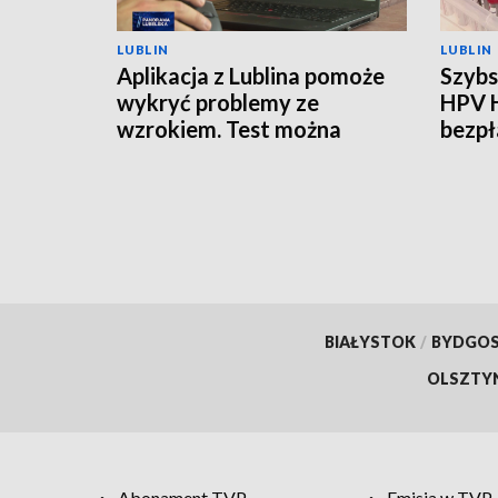
LUBLIN
LUBLIN
Aplikacja z Lublina pomoże
Szybs
wykryć problemy ze
HPV 
wzrokiem. Test można
bezpł
zrobić w domu
BIAŁYSTOK
/
BYDGO
OLSZTY
Abonament TVP
Emisja w TVP