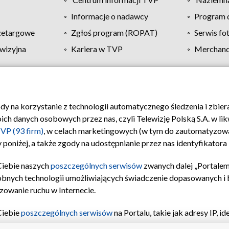
Informacje o nadawcy
Program d
zetargowe
Zgłoś program (ROPAT)
Serwis fo
wizyjna
Kariera w TVP
Merchandi
Polityka prywatności
Moje zgody
Pomoc
Biuro re
ody na korzystanie z technologii automatycznego śledzenia i zbie
 danych osobowych przez nas, czyli Telewizję Polską S.A. w likw
VP (93 firm)
, w celach marketingowych (w tym do zautomatyzow
 poniżej, a także zgody na udostępnianie przez nas identyfikator
Ciebie naszych
poszczególnych serwisów
zwanych dalej „Portalem
obnych technologii umożliwiających świadczenie dopasowanych i be
zowanie ruchu w Internecie.
Ciebie
poszczególnych serwisów
na Portalu, takie jak adresy IP, 
sach Portalu czy historia odwiedzin będą przetwarzane przez TV