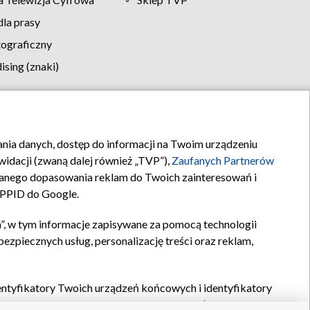
la prasy
tograficzny
sing (znaki)
klamy
Kontakt
rania danych, dostęp do informacji na Twoim urządzeniu
idacji (zwaną dalej również „TVP”),
Zaufanych Partnerów
anego dopasowania reklam do Twoich zainteresowań i
a PPID do Google.
”, w tym informacje zapisywane za pomocą technologii
zpiecznych usług, personalizację treści oraz reklam,
identyfikatory Twoich urządzeń końcowych i identyfikatory
P,
Zaufanych Partnerów z IAB
oraz pozostałych
Zaufanych