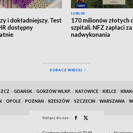
LUBLIN
zy i dokładniejszy. Test
170 milionów złotych 
HR dostępny
szpitali. NFZ zapłaci za
atnie
nadwykonania
ZOBACZ WIĘCEJ
SZCZ
/
GDAŃSK
/
GORZÓW WLKP.
/
KATOWICE
/
KIELCE
/
KRA
N
/
OPOLE
/
POZNAŃ
/
RZESZÓW
/
SZCZECIN
/
WARSZAWA
/
W
Dołącz do nas:
Centrum informacji TVP
Naziemna