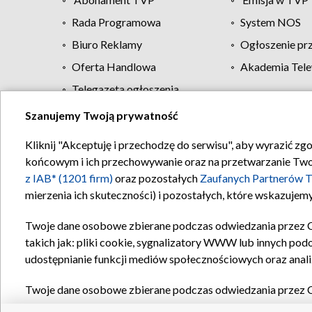
Rada Programowa
System NOS
Biuro Reklamy
Ogłoszenie pr
Oferta Handlowa
Akademia Tele
Telegazeta ogłoszenia
Szanujemy Twoją prywatność
Regulamin TVP
Kliknij "Akceptuję i przechodzę do serwisu", aby wyrazić zg
końcowym i ich przechowywanie oraz na przetwarzanie Twoich
z IAB* (1201 firm)
oraz pozostałych
Zaufanych Partnerów T
mierzenia ich skuteczności) i pozostałych, które wskazujemy
Twoje dane osobowe zbierane podczas odwiedzania przez 
takich jak: pliki cookie, sygnalizatory WWW lub innych pod
udostępnianie funkcji mediów społecznościowych oraz anali
Twoje dane osobowe zbierane podczas odwiedzania przez 
plików cookie, informacje o Twoich wyszukiwaniach w serwi