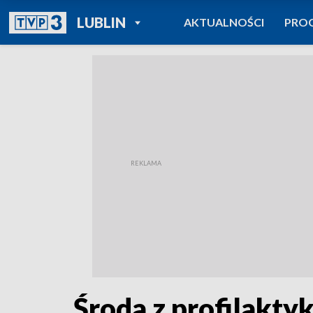
POWRÓT DO
LUBLIN
AKTUALNOŚCI
PRO
TVP REGIONY
Środa z profilakty