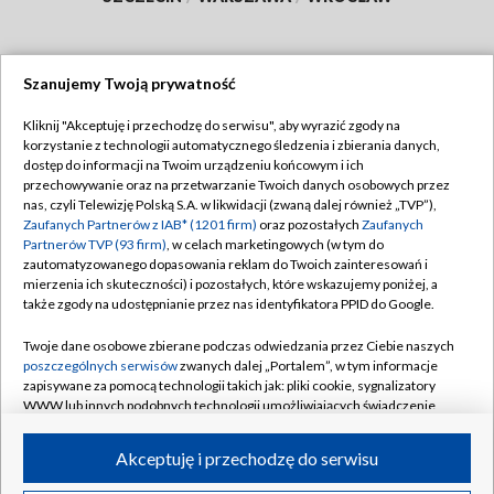
Szanujemy Twoją prywatność
Dołącz do nas:
Kliknij "Akceptuję i przechodzę do serwisu", aby wyrazić zgody na
korzystanie z technologii automatycznego śledzenia i zbierania danych,
TVP
dostęp do informacji na Twoim urządzeniu końcowym i ich
Abonament TVP
przechowywanie oraz na przetwarzanie Twoich danych osobowych przez
Regulamin TVP
nas, czyli Telewizję Polską S.A. w likwidacji (zwaną dalej również „TVP”),
Emisja w TVP
Polityka prywatności
Zaufanych Partnerów z IAB* (1201 firm)
oraz pozostałych
Zaufanych
Partnerów TVP (93 firm)
, w celach marketingowych (w tym do
Centrum informacji TVP
Moje zgody
zautomatyzowanego dopasowania reklam do Twoich zainteresowań i
mierzenia ich skuteczności) i pozostałych, które wskazujemy poniżej, a
Naziemna Telewizja Cyfrowa
Pomoc
także zgody na udostępnianie przez nas identyfikatora PPID do Google.
Sklep TVP
Biuro reklamy
Twoje dane osobowe zbierane podczas odwiedzania przez Ciebie naszych
Rada Programowa
Kontakt
poszczególnych serwisów
zwanych dalej „Portalem”, w tym informacje
zapisywane za pomocą technologii takich jak: pliki cookie, sygnalizatory
System NOS
WWW lub innych podobnych technologii umożliwiających świadczenie
dopasowanych i bezpiecznych usług, personalizację treści oraz reklam,
Informacje o nadawcy
Kanały
udostępnianie funkcji mediów społecznościowych oraz analizowanie
Akceptuję i przechodzę do serwisu
ruchu w Internecie.
Program dla prasy
©2026 Telewizja Polska S.A. w likwidacji