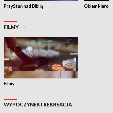
PrzyStań nad Biblią
Okiem kierow
FILMY
Filmy
WYPOCZYNEK I REKREACJA