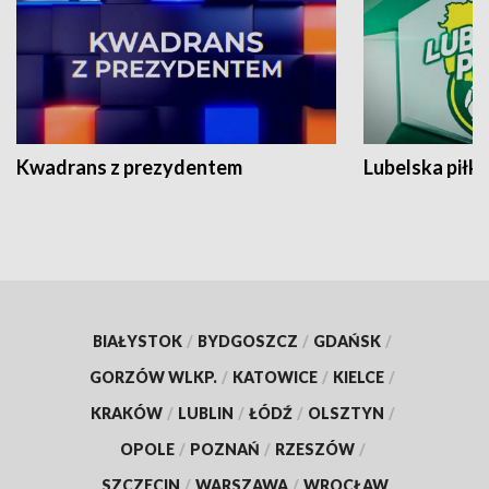
Kwadrans z prezydentem
Lubelska piłk
BIAŁYSTOK
/
BYDGOSZCZ
/
GDAŃSK
/
GORZÓW WLKP.
/
KATOWICE
/
KIELCE
/
KRAKÓW
/
LUBLIN
/
ŁÓDŹ
/
OLSZTYN
/
OPOLE
/
POZNAŃ
/
RZESZÓW
/
SZCZECIN
/
WARSZAWA
/
WROCŁAW