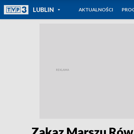
POWRÓT DO
LUBLIN
AKTUALNOŚCI
PRO
TVP REGIONY
Zakaz Marszu Równ