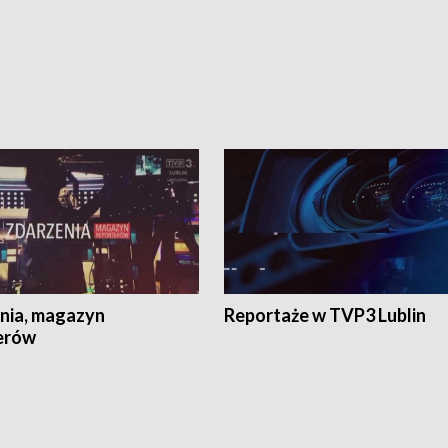
nia, magazyn
Reportaże w TVP3 Lublin
erów