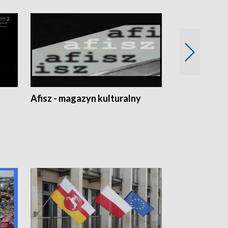
Afisz - magazyn kulturalny
Zobacz, co s