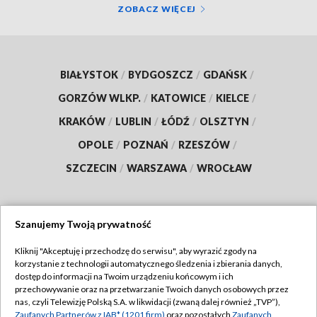
ZOBACZ WIĘCEJ
BIAŁYSTOK
/
BYDGOSZCZ
/
GDAŃSK
/
GORZÓW WLKP.
/
KATOWICE
/
KIELCE
/
KRAKÓW
/
LUBLIN
/
ŁÓDŹ
/
OLSZTYN
/
OPOLE
/
POZNAŃ
/
RZESZÓW
/
SZCZECIN
/
WARSZAWA
/
WROCŁAW
Szanujemy Twoją prywatność
Dołącz do nas:
Kliknij "Akceptuję i przechodzę do serwisu", aby wyrazić zgody na
korzystanie z technologii automatycznego śledzenia i zbierania danych,
TVP
dostęp do informacji na Twoim urządzeniu końcowym i ich
Abonament TVP
przechowywanie oraz na przetwarzanie Twoich danych osobowych przez
Regulamin TVP
nas, czyli Telewizję Polską S.A. w likwidacji (zwaną dalej również „TVP”),
Emisja w TVP
Polityka prywatności
Zaufanych Partnerów z IAB* (1201 firm)
oraz pozostałych
Zaufanych