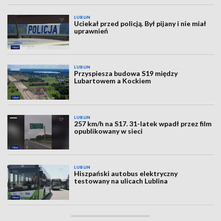
LUBLIN
Uciekał przed policją. Był pijany i nie miał
uprawnień
LUBLIN
Przyspiesza budowa S19 między
Lubartowem a Kockiem
LUBLIN
257 km/h na S17. 31-latek wpadł przez film
opublikowany w sieci
LUBLIN
Hiszpański autobus elektryczny
testowany na ulicach Lublina