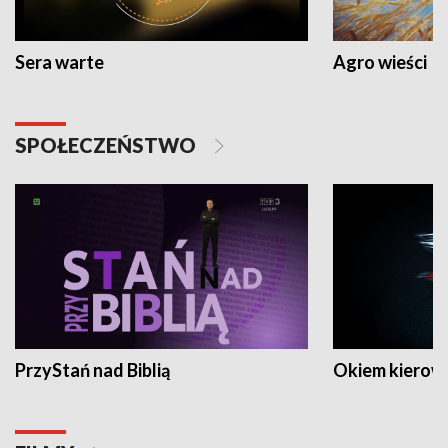
Sera warte
Agro wieści
SPOŁECZEŃSTWO
PrzyStań nad Biblią
Okiem kierow