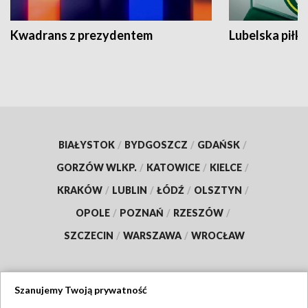
Kwadrans z prezydentem
Lubelska piłk
BIAŁYSTOK
/
BYDGOSZCZ
/
GDAŃSK
/
GORZÓW WLKP.
/
KATOWICE
/
KIELCE
/
KRAKÓW
/
LUBLIN
/
ŁÓDŹ
/
OLSZTYN
/
OPOLE
/
POZNAŃ
/
RZESZÓW
/
SZCZECIN
/
WARSZAWA
/
WROCŁAW
Szanujemy Twoją prywatność
Dołącz do nas: