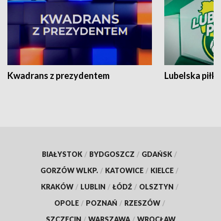
Kwadrans z prezydentem
Lubelska piłk
BIAŁYSTOK
/
BYDGOSZCZ
/
GDAŃSK
/
GORZÓW WLKP.
/
KATOWICE
/
KIELCE
/
KRAKÓW
/
LUBLIN
/
ŁÓDŹ
/
OLSZTYN
/
OPOLE
/
POZNAŃ
/
RZESZÓW
/
SZCZECIN
/
WARSZAWA
/
WROCŁAW