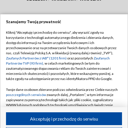
Szanujemy Twoją prywatność
Dołącz do nas:
Kliknij "Akceptuję i przechodzę do serwisu", aby wyrazić zgody na
korzystanie z technologii automatycznego śledzenia i zbierania danych,
TVP
dostęp do informacji na Twoim urządzeniu końcowym i ich
Abonament TVP
przechowywanie oraz na przetwarzanie Twoich danych osobowych przez
Regulamin TVP
nas, czyli Telewizję Polską S.A. w likwidacji (zwaną dalej również „TVP”),
Emisja w TVP
Polityka prywatności
Zaufanych Partnerów z IAB* (1201 firm)
oraz pozostałych
Zaufanych
Partnerów TVP (93 firm)
, w celach marketingowych (w tym do
Centrum informacji TVP
Moje zgody
zautomatyzowanego dopasowania reklam do Twoich zainteresowań i
mierzenia ich skuteczności) i pozostałych, które wskazujemy poniżej, a
Naziemna Telewizja Cyfrowa
Pomoc
także zgody na udostępnianie przez nas identyfikatora PPID do Google.
Sklep TVP
Biuro reklamy
Twoje dane osobowe zbierane podczas odwiedzania przez Ciebie naszych
Rada Programowa
Kontakt
poszczególnych serwisów
zwanych dalej „Portalem”, w tym informacje
zapisywane za pomocą technologii takich jak: pliki cookie, sygnalizatory
System NOS
WWW lub innych podobnych technologii umożliwiających świadczenie
dopasowanych i bezpiecznych usług, personalizację treści oraz reklam,
Informacje o nadawcy
Kanały
udostępnianie funkcji mediów społecznościowych oraz analizowanie
Akceptuję i przechodzę do serwisu
ruchu w Internecie.
Program dla prasy
©2026 Telewizja Polska S.A. w likwidacji