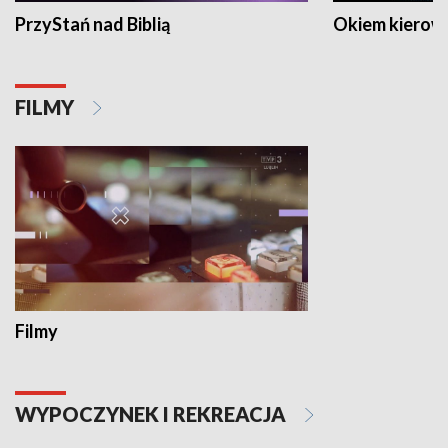
PrzyStań nad Biblią
Okiem kierow
FILMY
Filmy
WYPOCZYNEK I REKREACJA