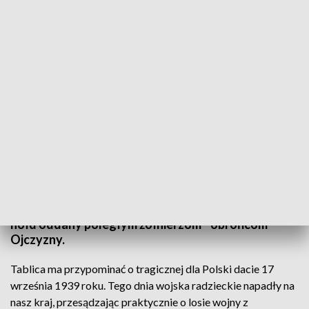
W hołdzie obrońcom Ojczyzny
Tablicę poświęconą zrywom Niepodległościowym i
dla upamiętnienia 80. rocznicy napaści Związku
Radzieckiego na Polskę odsłonięto dziś w
miejscowości Mokrelipie, w gminie Radecznica. To
hołd oddany poległym żołnierzom - obrońcom
Ojczyzny.
Tablica ma przypominać o tragicznej dla Polski dacie 17
września 1939 roku. Tego dnia wojska radzieckie napadły na
nasz kraj, przesądzając praktycznie o losie wojny z