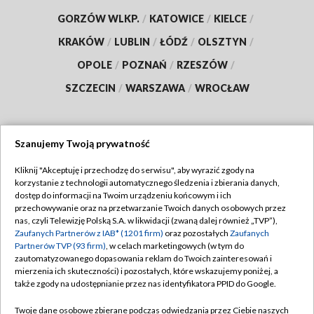
GORZÓW WLKP.
/
KATOWICE
/
KIELCE
/
KRAKÓW
/
LUBLIN
/
ŁÓDŹ
/
OLSZTYN
/
OPOLE
/
POZNAŃ
/
RZESZÓW
/
SZCZECIN
/
WARSZAWA
/
WROCŁAW
Szanujemy Twoją prywatność
Dołącz do nas:
Kliknij "Akceptuję i przechodzę do serwisu", aby wyrazić zgody na
korzystanie z technologii automatycznego śledzenia i zbierania danych,
TVP
dostęp do informacji na Twoim urządzeniu końcowym i ich
Abonament TVP
przechowywanie oraz na przetwarzanie Twoich danych osobowych przez
Regulamin TVP
nas, czyli Telewizję Polską S.A. w likwidacji (zwaną dalej również „TVP”),
Emisja w TVP
Polityka prywatności
Zaufanych Partnerów z IAB* (1201 firm)
oraz pozostałych
Zaufanych
Partnerów TVP (93 firm)
, w celach marketingowych (w tym do
Centrum informacji TVP
Moje zgody
zautomatyzowanego dopasowania reklam do Twoich zainteresowań i
mierzenia ich skuteczności) i pozostałych, które wskazujemy poniżej, a
Naziemna Telewizja Cyfrowa
Pomoc
także zgody na udostępnianie przez nas identyfikatora PPID do Google.
Sklep TVP
Biuro reklamy
Twoje dane osobowe zbierane podczas odwiedzania przez Ciebie naszych