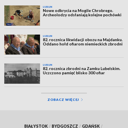
LUBLIN
Nowe odkrycia na Mogile Chrobrego.
Archeolodzy odsłaniają kolejne pochówki
LUBLIN
82. rocznica likwidacji obozu na Majdanku.
Oddano hołd ofiarom niemieckich zbrodni
LUBLIN
82. rocznica zbrodni na Zamku Lubelskim.
Uczczono pamięć blisko 300 ofiar
ZOBACZ WIĘCEJ
BIAŁYSTOK
/
BYDGOSZCZ
/
GDAŃSK
/