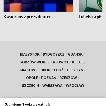
Kwadrans z prezydentem
Lubelska piłk
BIAŁYSTOK
/
BYDGOSZCZ
/
GDAŃSK
/
GORZÓW WLKP.
/
KATOWICE
/
KIELCE
/
KRAKÓW
/
LUBLIN
/
ŁÓDŹ
/
OLSZTYN
/
OPOLE
/
POZNAŃ
/
RZESZÓW
/
SZCZECIN
/
WARSZAWA
/
WROCŁAW
Szanujemy Twoją prywatność