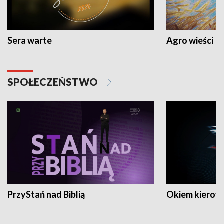
Sera warte
Agro wieści
SPOŁECZEŃSTWO
PrzyStań nad Biblią
Okiem kierow